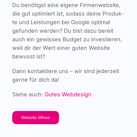
Du benö­tigst eine eige­ne Fir­men­web­site,
die gut opti­miert ist, sodass dei­ne Pro­duk­
te und Leis­tun­gen bei Goog­le opti­mal
gefun­den wer­den? Du bist dazu bereit
auch ein gewis­ses Bud­get zu inves­tie­ren,
weil dir der Wert einer guten Web­site
bewusst ist?
Dann kon­tak­tie­re uns – wir sind jeder­zeit
ger­ne für dich da!
Sie­he auch:
Gutes Web­de­sign
Web­site öffnen