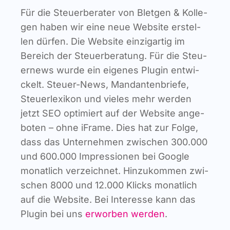
Für die Steu­er­be­ra­ter von Blet­gen & Kol­le­
Infor­ma­ti­ves
gen haben wir eine neue Web­site erstel­
len dür­fen. Die Web­site ein­zig­ar­tig im
Maga­zin
Bereich der Steu­er­be­ra­tung. Für die Steu­
er­news wur­de ein eige­nes Plug­in ent­wi­
ckelt. Steu­er-News, Man­dan­ten­brie­fe,
Steu­er­le­xi­kon und vie­les mehr wer­den
jetzt SEO opti­miert auf der Web­site ange­
bo­ten – ohne iFrame. Dies hat zur Fol­ge,
dass das Unter­neh­men zwi­schen 300.000
und 600.000 Impres­sio­nen bei Goog­le
monat­lich ver­zeich­net. Hin­zu­kom­men zwi­
schen 8000 und 12.000 Klicks monat­lich
auf die Web­site. Bei Inter­es­se kann das
Plug­in bei uns
erwor­ben wer­den
.