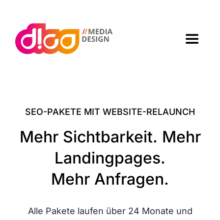
Zum
Inhalt
springen
Toggle
Navigat
Home
Agen­tur
SEO-PAKE­TE MIT WEBSITE-RELAUNCH
Mehr Sichtbarkeit. Mehr
Arbei­ten
Landingpages.
Leis­tun­gen
Mehr Anfragen.
Kon­takt
Alle Pake­te lau­fen über 24 Mona­te und