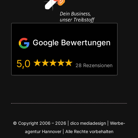
Google Bewertungen
5,0
28 Rezen­sio­nen
© Copy­right 2006 – 2026 | dico media­de­sign | Wer­be­
agen­tur Han­no­ver | Alle Rech­te vorbehalten