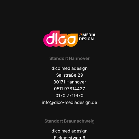
Stand­ort Hannover
dico media­de­sign
Sall­stra­ße 29
30171 Han­no­ver
0511 97814427
0170 7711670
info@dico-mediadesign.de
Stand­ort Braunschweig
dico media­de­sign
Eick­horst­weg 6