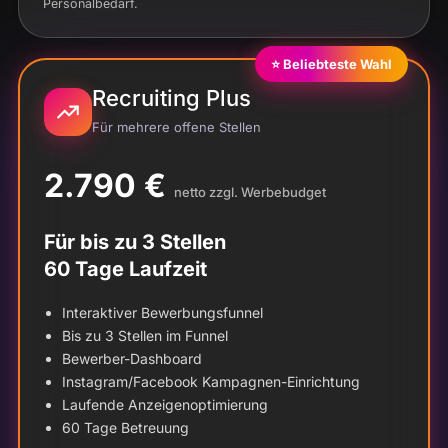
Personalbedarf.
⭐ Belieb­tes­te Wahl
Recruiting Plus
Für meh­re­re offe­ne Stellen
2.790 €
net­to zzgl. Werbebudget
Für bis zu 3 Stellen
60 Tage Laufzeit
Inter­ak­ti­ver Bewerbungsfunnel
Bis zu 3 Stel­len im Funnel
Bewer­ber-Dash­board
Instagram/Facebook Kam­pa­gnen-Ein­rich­tung
Lau­fen­de Anzeigenoptimierung
60 Tage Betreuung