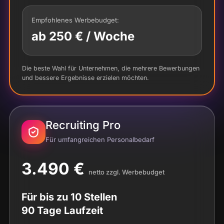
Emp­foh­le­nes Werbebudget:
ab 250 € / Woche
Die bes­te Wahl für Unter­neh­men, die meh­re­re Bewer­bun­gen
und bes­se­re Ergeb­nis­se erzie­len möchten.
Recruiting Pro
Für umfang­rei­chen Personalbedarf
3.490 €
net­to zzgl. Werbebudget
Für bis zu 10 Stellen
90 Tage Laufzeit