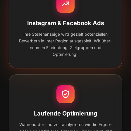
Instagram & Facebook Ads
Ihre Stel­len­an­zei­ge wird gezielt poten­zi­el­len
Bewer­bern in Ihrer Regi­on aus­ge­spielt. Wir über­
neh­men Ein­rich­tung, Ziel­grup­pen und
Optimierung.
Laufende Optimierung
Wäh­rend der Lauf­zeit ana­ly­sie­ren wir die Ergeb­