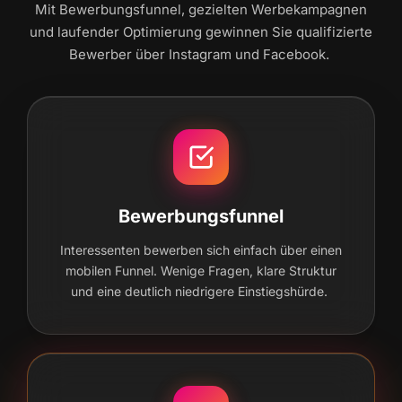
Mit Bewer­bungs­fun­nel, geziel­ten Wer­be­kam­pa­gnen
und lau­fen­der Opti­mie­rung gewin­nen Sie qua­li­fi­zier­te
Bewer­ber über Insta­gram und Facebook.
Bewerbungsfunnel
Inter­es­sen­ten bewer­ben sich ein­fach über einen
mobi­len Fun­nel. Weni­ge Fra­gen, kla­re Struk­tur
und eine deut­lich nied­ri­ge­re Einstiegshürde.