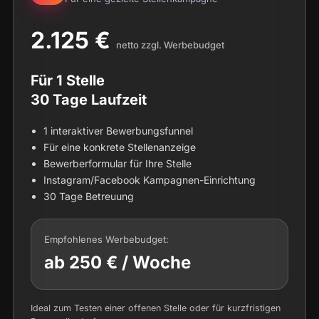
2.125 €
net­to zzgl. Werbebudget
Für 1 Stelle
30 Tage Laufzeit
1 inter­ak­ti­ver Bewerbungsfunnel
Für eine kon­kre­te Stellenanzeige
Bewer­ber­for­mu­lar für Ihre Stelle
Instagram/Facebook Kam­pa­gnen-Ein­rich­tung
30 Tage Betreuung
Emp­foh­le­nes Werbebudget:
ab 250 € / Woche
Ide­al zum Tes­ten einer offe­nen Stel­le oder für kurz­fris­ti­gen