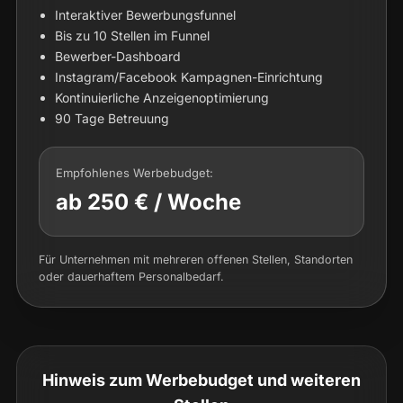
Inter­ak­ti­ver Bewerbungsfunnel
Bis zu 10 Stel­len im Funnel
Bewer­ber-Dash­board
Instagram/Facebook Kam­pa­gnen-Ein­rich­tung
Kon­ti­nu­ier­li­che Anzeigenoptimierung
90 Tage Betreuung
Emp­foh­le­nes Werbebudget:
ab 250 € / Woche
Für Unter­neh­men mit meh­re­ren offe­nen Stel­len, Stand­or­ten
oder dau­er­haf­tem Personalbedarf.
Hin­weis zum Wer­be­bud­get und wei­te­ren