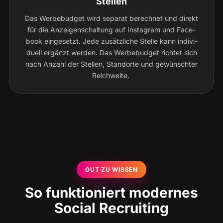
Stellen
Das Wer­be­bud­get wird sepa­rat berech­net und direkt
für die Anzei­gen­schal­tung auf Insta­gram und Face­
book ein­ge­setzt. Jede zusätz­li­che Stel­le kann indi­vi­
du­ell ergänzt wer­den. Das Wer­be­bud­get rich­tet sich
nach Anzahl der Stel­len, Stand­or­te und gewünsch­ter
Reichweite.
GUT ZU WISSEN
So funktioniert modernes
Social Recruiting