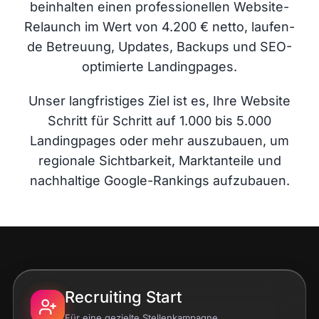
beinhal­ten einen pro­fes­sio­nel­len Web­site-
Infor­ma­ti­ves
Relaunch im Wert von 4.200 € net­to, lau­fen­
de Betreu­ung, Updates, Back­ups und SEO-
opti­mier­te Landingpages.
Maga­zin
Unser lang­fris­ti­ges Ziel ist es, Ihre Web­site
Schritt für Schritt auf 1.000 bis 5.000
Landing­pa­ges oder mehr aus­zu­bau­en, um
regio­na­le Sicht­bar­keit, Markt­an­tei­le und
nach­hal­ti­ge Goog­le-Ran­kings aufzubauen.
Recruiting Start
Für eine geziel­te Stellenkampagne