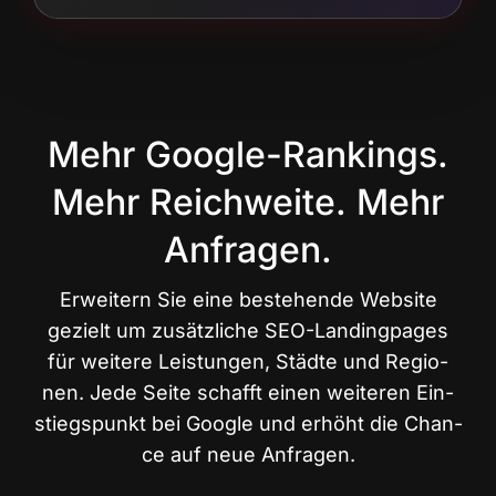
Mehr Google-Rankings.
Mehr Reichweite. Mehr
Anfragen.
Erwei­tern Sie eine bestehen­de Web­site
gezielt um zusätz­li­che SEO-Landing­pa­ges
für wei­te­re Leis­tun­gen, Städ­te und Regio­
nen. Jede Sei­te schafft einen wei­te­ren Ein­
stiegs­punkt bei Goog­le und erhöht die Chan­
ce auf neue Anfragen.