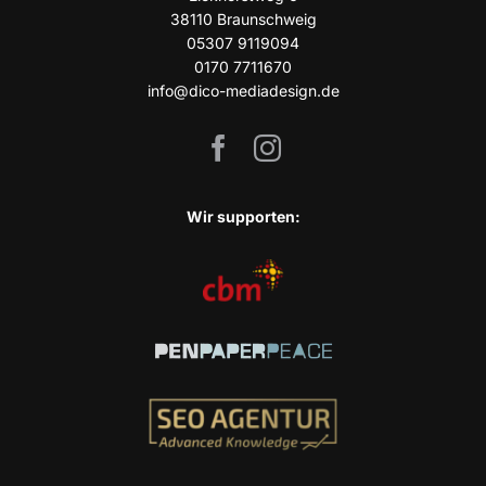
38110 Braun­schweig
05307 9119094
0170 7711670
info@dico-mediadesign.de
Wir sup­port­en: