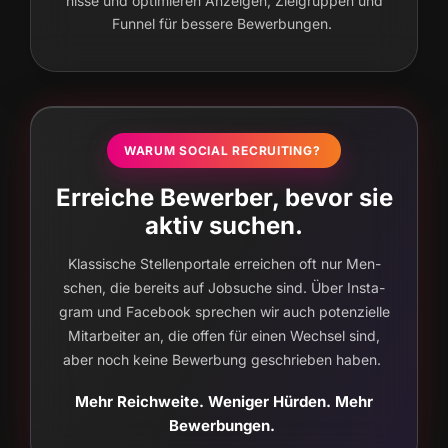
nis­se und opti­mie­ren Anzei­gen, Ziel­grup­pen und
Fun­nel für bes­se­re Bewerbungen.
WAR­UM SOCIAL RECRUITING?
Erreiche Bewerber, bevor sie
aktiv suchen.
Klas­si­sche Stel­len­por­ta­le errei­chen oft nur Men­
schen, die bereits auf Job­su­che sind. Über Insta­
gram und Face­book spre­chen wir auch poten­zi­el­le
Mit­ar­bei­ter an, die offen für einen Wech­sel sind,
aber noch kei­ne Bewer­bung geschrie­ben haben.
Mehr Reich­wei­te. Weni­ger Hür­den. Mehr
Bewerbungen.