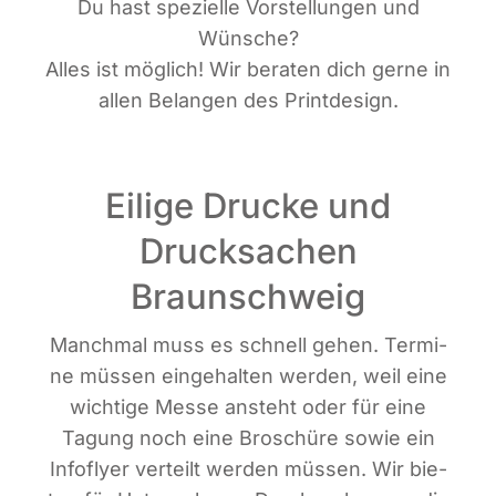
Du hast spe­zi­el­le Vor­stel­lun­gen und
Wünsche?
Alles ist mög­lich! Wir bera­ten dich ger­ne in
allen Belan­gen des Printdesign.
Eilige Drucke und
Drucksachen
Braunschweig
Manch­mal muss es schnell gehen. Ter­mi­
ne müs­sen ein­ge­hal­ten wer­den, weil eine
wich­ti­ge Mes­se ansteht oder für eine
Tagung noch eine Bro­schü­re sowie ein
Info­fly­er ver­teilt wer­den müs­sen. Wir bie­