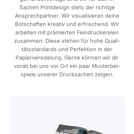
Sachen Print­de­sign stets der rich­ti­ge
Ansprech­part­ner. Wir visua­li­sie­ren dei­ne
Bot­schaf­ten krea­tiv und erfri­schend. Wir
arbei­ten mit prä­mier­ten Fein­dru­cke­rei­en
zusam­men. Die­se ste­hen für hohe Qua­li­
täts­stan­dards und Per­fek­ti­on in der
Papier­ver­ede­lung. Ger­ne kön­nen wir dir
vor­ab bei uns vor Ort ein paar Mus­ter­bei­
spie­le unse­rer Druck­sa­chen zeigen.