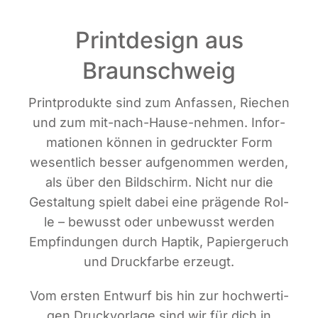
Printdesign aus
Braunschweig
Print­pro­duk­te sind zum Anfas­sen, Rie­chen
und zum mit-nach-Hau­se-neh­men. Infor­
ma­tio­nen kön­nen in gedruck­ter Form
wesent­lich bes­ser auf­ge­nom­men wer­den,
als über den Bild­schirm. Nicht nur die
Gestal­tung spielt dabei eine prä­gen­de Rol­
le – bewusst oder unbe­wusst wer­den
Emp­fin­dun­gen durch Hap­tik, Papier­ge­ruch
und Druck­far­be erzeugt.
Vom ers­ten Ent­wurf bis hin zur hoch­wer­ti­
gen Druck­vor­la­ge sind wir für dich in