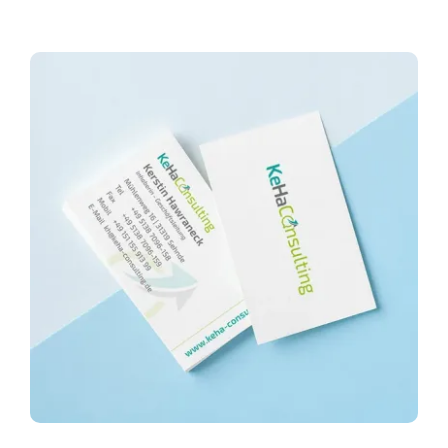
Infor­ma­ti­ves
Maga­zin