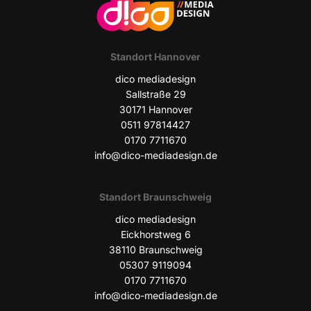
Stand­ort Hannover
dico media­de­sign
Sall­stra­ße 29
30171 Han­no­ver
0511 97814427
0170 7711670
info@dico-mediadesign.de
Stand­ort Braunschweig
dico media­de­sign
Eick­horst­weg 6
38110 Braun­schweig
05307 9119094
0170 7711670
info@dico-mediadesign.de