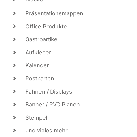
Prä­sen­ta­ti­ons­map­pen
Office Pro­duk­te
Gas­tro­ar­ti­kel
Auf­kle­ber
Kalen­der
Post­kar­ten
Fah­nen / Displays
Ban­ner / PVC Planen
Stem­pel
und vie­les mehr