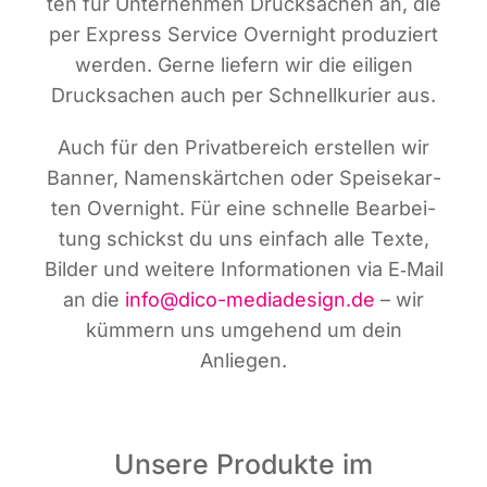
ten für Unter­neh­men Druck­sa­chen an, die
per Express Ser­vice Over­night pro­du­ziert
wer­den. Ger­ne lie­fern wir die eili­gen
Druck­sa­chen auch per Schnell­ku­rier aus.
Auch für den Pri­vat­be­reich erstel­len wir
Ban­ner, Namens­kärt­chen oder Spei­se­kar­
ten Over­night. Für eine schnel­le Bear­bei­
tung schickst du uns ein­fach alle Tex­te,
Bil­der und wei­te­re Infor­ma­tio­nen via E‑Mail
an die
info@dico-mediadesign.de
– wir
küm­mern uns umge­hend um dein
Anliegen.
Unsere Produkte im