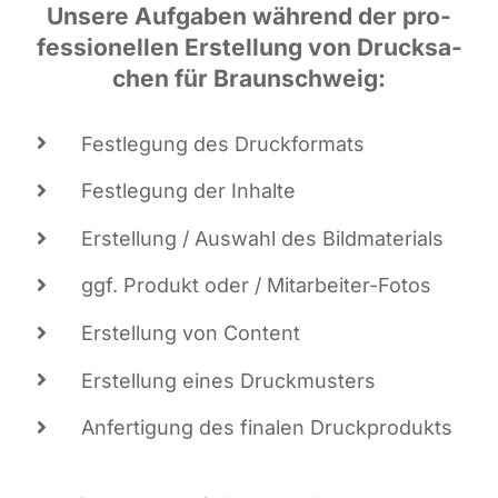
Unse­re Auf­ga­ben wäh­rend der pro­
fes­sio­nel­len Erstel­lung von Druck­sa­
chen für Braunschweig:
Fest­le­gung des Druckformats
Fest­le­gung der Inhalte
Erstel­lung / Aus­wahl des Bildmaterials
ggf. Pro­dukt oder / Mitarbeiter-Fotos
Erstel­lung von Content
Erstel­lung eines Druckmusters
Anfer­ti­gung des fina­len Druckprodukts