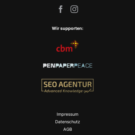
Wir sup­port­en:
Impres­sum
Daten­schutz
AGB