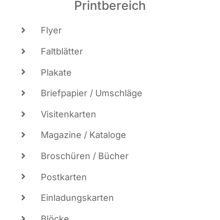
Printbereich
Fly­er
Falt­blät­ter
Pla­ka­te
Brief­pa­pier / Umschläge
Visi­ten­kar­ten
Maga­zi­ne / Kataloge
Bro­schü­ren / Bücher
Post­kar­ten
Ein­la­dungs­kar­ten
Blö­cke