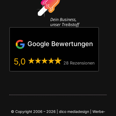
Google Bewertungen
5,0
28 Rezen­sio­nen
© Copy­right 2006 – 2026 | dico media­de­sign | Wer­be­