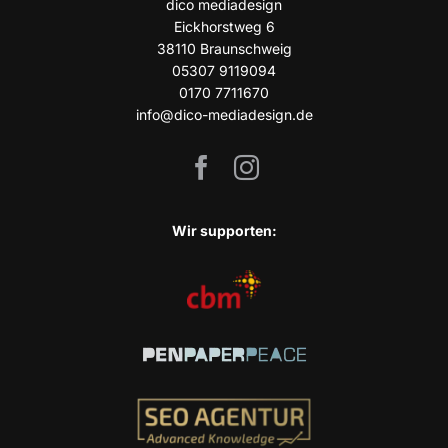
dico media­de­sign
Eick­horst­weg 6
38110 Braun­schweig
05307 9119094
0170 7711670
info@dico-mediadesign.de
Wir sup­port­en: