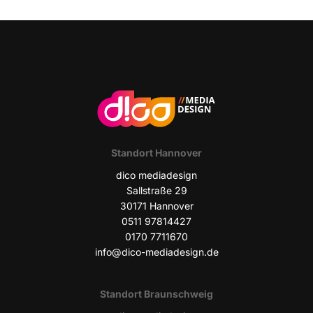
Infor­ma­ti­ves
Maga­zin
Stand­ort Hannover
dico media­de­sign
Sall­stra­ße 29
30171 Han­no­ver
0511 97814427
0170 7711670
info@dico-mediadesign.de
Stand­ort Braunschweig