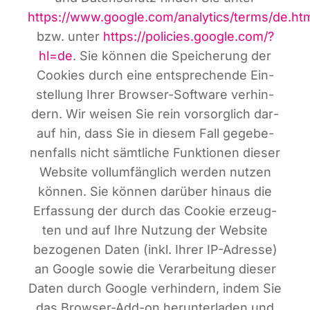
https://www.google.com/analytics/terms/de.ht
bzw. unter
https://policies.google.com/?
hl=de
. Sie kön­nen die Spei­che­rung der
Coo­kies durch eine ent­spre­chen­de Ein­
stel­lung Ihrer Brow­ser-Soft­ware ver­hin­
dern. Wir wei­sen Sie rein vor­sorg­lich dar­
auf hin, dass Sie in die­sem Fall gege­be­
nen­falls nicht sämt­li­che Funk­tio­nen die­ser
Web­site voll­um­fäng­lich wer­den nut­zen
kön­nen. Sie kön­nen dar­über hin­aus die
Erfas­sung der durch das Coo­kie erzeug­
ten und auf Ihre Nut­zung der Web­site
bezo­ge­nen Daten (inkl. Ihrer IP-Adres­se)
an Goog­le sowie die Ver­ar­bei­tung die­ser
Daten durch Goog­le ver­hin­dern, indem Sie
das Brow­ser-Add-on her­un­ter­la­den und