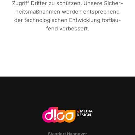
Zugriff Drit­ter zu schüt­zen. Unse­re Sicher­
heits­maß­nah­men wer­den ent­spre­chend
der tech­no­lo­gi­schen Ent­wick­lung fort­lau­
fend verbessert.
Stand­ort Hannover