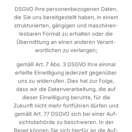
DSGVO Ihre per­so­nen­be­zo­ge­nen Daten,
die Sie uns bereit­ge­stellt haben, in einem
struk­tu­rier­ten, gän­gi­gen und maschi­nen­
les­ba­ren For­mat zu erhal­ten oder die
Über­mitt­lung an einen ande­ren Ver­ant­
wort­li­chen zu verlangen;
gemäß Art. 7 Abs. 3 DSGVO Ihre ein­mal
erteil­te Ein­wil­li­gung jeder­zeit gegen­über
uns zu wider­ru­fen. Dies hat zur Fol­ge,
dass wir die Daten­ver­ar­bei­tung, die auf
die­ser Ein­wil­li­gung beruh­te, für die
Zukunft nicht mehr fort­füh­ren dür­fen und
gemäß Art. 77 DSGVO sich bei einer Auf­
sichts­be­hör­de zu beschwe­ren. In der
Regel kön­nen Sie sich hier­für an die Auf­