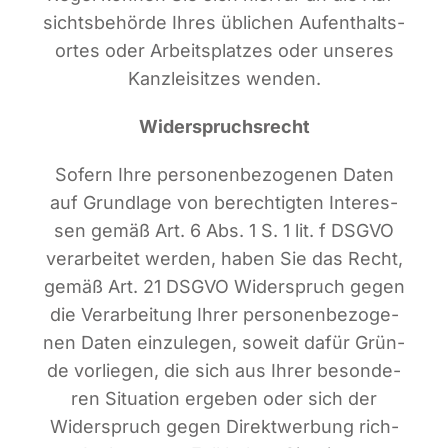
sichts­be­hör­de Ihres übli­chen Auf­ent­halts­
or­tes oder Arbeits­plat­zes oder unse­res
Kanz­lei­sit­zes wenden.
Wider­spruchs­recht
Sofern Ihre per­so­nen­be­zo­ge­nen Daten
auf Grund­la­ge von berech­tig­ten Inter­es­
sen gemäß Art. 6 Abs. 1 S. 1 lit. f DSGVO
ver­ar­bei­tet wer­den, haben Sie das Recht,
gemäß Art. 21 DSGVO Wider­spruch gegen
die Ver­ar­bei­tung Ihrer per­so­nen­be­zo­ge­
nen Daten ein­zu­le­gen, soweit dafür Grün­
de vor­lie­gen, die sich aus Ihrer beson­de­
ren Situa­ti­on erge­ben oder sich der
Wider­spruch gegen Direkt­wer­bung rich­