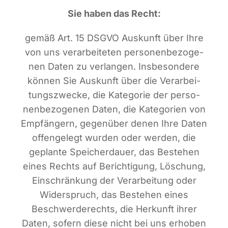
Sie haben das Recht:
gemäß Art. 15 DSGVO Aus­kunft über Ihre
von uns ver­ar­bei­te­ten per­so­nen­be­zo­ge­
nen Daten zu ver­lan­gen. Ins­be­son­de­re
kön­nen Sie Aus­kunft über die Ver­ar­bei­
tungs­zwe­cke, die Kate­go­rie der per­so­
nen­be­zo­ge­nen Daten, die Kate­go­rien von
Emp­fän­gern, gegen­über denen Ihre Daten
offen­ge­legt wur­den oder wer­den, die
geplan­te Spei­cher­dau­er, das Bestehen
eines Rechts auf Berich­ti­gung, Löschung,
Ein­schrän­kung der Ver­ar­bei­tung oder
Wider­spruch, das Bestehen eines
Beschwer­de­rechts, die Her­kunft ihrer
Daten, sofern die­se nicht bei uns erho­ben