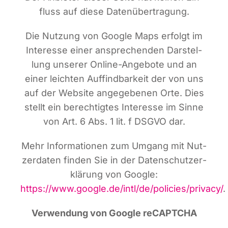
fluss auf die­se Datenübertragung.
Die Nut­zung von Goog­le Maps erfolgt im
Inter­es­se einer anspre­chen­den Dar­stel­
lung unse­rer Online-Ange­bo­te und an
einer leich­ten Auf­find­bar­keit der von uns
auf der Web­site ange­ge­be­nen Orte. Dies
stellt ein berech­tig­tes Inter­es­se im Sin­ne
von Art. 6 Abs. 1 lit. f DSGVO dar.
Mehr Infor­ma­tio­nen zum Umgang mit Nut­
zer­da­ten fin­den Sie in der Daten­schutz­er­
klä­rung von Goog­le:
https://www.google.de/intl/de/policies/privacy/
.
Ver­wen­dung von Goog­le reCAPTCHA