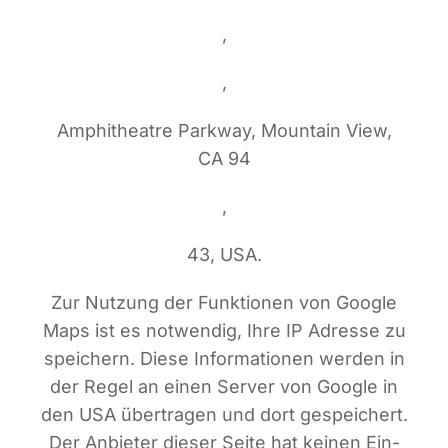
,
,
Amphi­theat­re Park­way, Moun­tain View,
CA 94
,
43, USA.
Zur Nut­zung der Funk­tio­nen von Goog­le
Maps ist es not­wen­dig, Ihre IP Adres­se zu
spei­chern. Die­se Infor­ma­tio­nen wer­den in
der Regel an einen Ser­ver von Goog­le in
den USA über­tra­gen und dort gespei­chert.
Der Anbie­ter die­ser Sei­te hat kei­nen Ein­