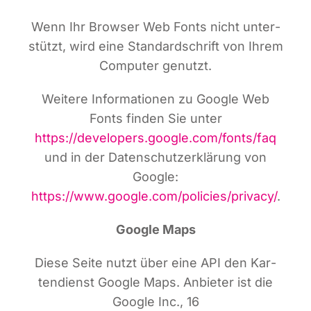
Wenn Ihr Brow­ser Web Fonts nicht unter­
stützt, wird eine Stan­dard­schrift von Ihrem
Com­pu­ter genutzt.
Wei­te­re Infor­ma­tio­nen zu Goog­le Web
Fonts fin­den Sie unter
https://developers.google.com/fonts/faq
und in der Daten­schutz­er­klä­rung von
Goog­le:
https://www.google.com/policies/privacy/
.
Goog­le Maps
Die­se Sei­te nutzt über eine API den Kar­
ten­dienst Goog­le Maps. Anbie­ter ist die
Goog­le Inc., 16