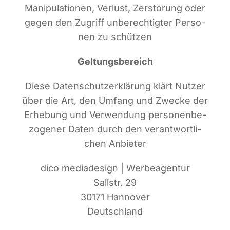
Mani­pu­la­tio­nen, Ver­lust, Zer­stö­rung oder
gegen den Zugriff unbe­rech­tig­ter Per­so­
nen zu schützen
Gel­tungs­be­reich
Die­se Daten­schutz­er­klä­rung klärt Nut­zer
über die Art, den Umfang und Zwe­cke der
Erhe­bung und Ver­wen­dung per­so­nen­be­
zo­ge­ner Daten durch den ver­ant­wort­li­
chen Anbieter
dico media­de­sign | Wer­be­agen­tur
Sall­str. 29
30171 Han­no­ver
Deutsch­land