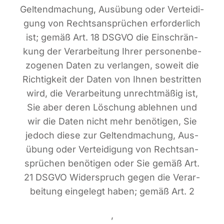
Gel­tend­ma­chung, Aus­übung oder Ver­tei­di­
gung von Rechts­an­sprü­chen erfor­der­lich
ist; gemäß Art. 18 DSGVO die Ein­schrän­
kung der Ver­ar­bei­tung Ihrer per­so­nen­be­
zo­ge­nen Daten zu ver­lan­gen, soweit die
Rich­tig­keit der Daten von Ihnen bestrit­ten
wird, die Ver­ar­bei­tung unrecht­mä­ßig ist,
Sie aber deren Löschung ableh­nen und
wir die Daten nicht mehr benö­ti­gen, Sie
jedoch die­se zur Gel­tend­ma­chung, Aus­
übung oder Ver­tei­di­gung von Rechts­an­
sprü­chen benö­ti­gen oder Sie gemäß Art.
21 DSGVO Wider­spruch gegen die Ver­ar­
bei­tung ein­ge­legt haben; gemäß Art. 2
,