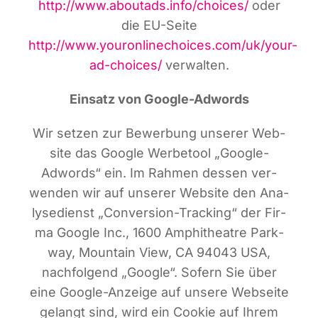
http://www.aboutads.info/choices/
oder
die EU-Sei­te
http://www.youronlinechoices.com/uk/your-
ad-choices/
verwalten.
Ein­satz von Google-Adwords
Wir set­zen zur Bewer­bung unse­rer Web­
site das Goog­le Wer­be­tool „Goog­le-
Adwords“ ein. Im Rah­men des­sen ver­
wen­den wir auf unse­rer Web­site den Ana­
ly­se­dienst „Con­ver­si­on-Track­ing“ der Fir­
ma Goog­le Inc., 1600 Amphi­theat­re Park­
way, Moun­tain View, CA 94043 USA,
nach­fol­gend „Goog­le“. Sofern Sie über
eine Goog­le-Anzei­ge auf unse­re Web­sei­te
gelangt sind, wird ein Coo­kie auf Ihrem