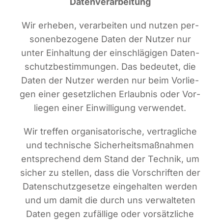
Datenverarbeitung
Infor­ma­ti­ves
Wir erhe­ben, ver­ar­bei­ten und nut­zen per­
so­nen­be­zo­ge­ne Daten der Nut­zer nur
Maga­zin
unter Ein­hal­tung der ein­schlä­gi­gen Daten­
schutz­be­stim­mun­gen. Das bedeu­tet, die
Daten der Nut­zer wer­den nur beim Vor­lie­
gen einer gesetz­li­chen Erlaub­nis oder Vor­
lie­gen einer Ein­wil­li­gung verwendet.
Wir tref­fen orga­ni­sa­to­ri­sche, ver­trag­li­che
und tech­ni­sche Sicher­heits­maß­nah­men
ent­spre­chend dem Stand der Tech­nik, um
sicher zu stel­len, dass die Vor­schrif­ten der
Daten­schutz­ge­set­ze ein­ge­hal­ten wer­den
und um damit die durch uns ver­wal­te­ten
Daten gegen zufäl­li­ge oder vor­sätz­li­che