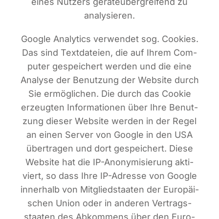
eines Nut­zers gerä­te­über­grei­fend zu
analysieren.
Goog­le Ana­ly­tics ver­wen­det sog. Coo­kies.
Das sind Text­da­tei­en, die auf Ihrem Com­
pu­ter gespei­chert wer­den und die eine
Ana­ly­se der Benut­zung der Web­site durch
Sie ermög­li­chen. Die durch das Coo­kie
erzeug­ten Infor­ma­tio­nen über Ihre Benut­
zung die­ser Web­site wer­den in der Regel
an einen Ser­ver von Goog­le in den USA
über­tra­gen und dort gespei­chert. Die­se
Web­site hat die IP-Anony­mi­sie­rung akti­
viert, so dass Ihre IP-Adres­se von Goog­le
inner­halb von Mit­glied­staa­ten der Euro­päi­
schen Uni­on oder in ande­ren Ver­trags­
staa­ten des Abkom­mens über den Euro­