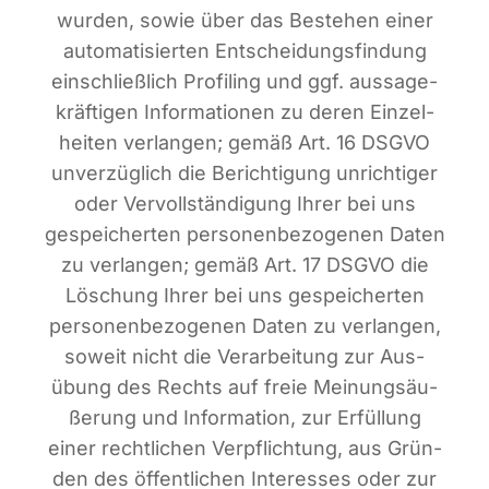
wur­den, sowie über das Bestehen einer
auto­ma­ti­sier­ten Ent­schei­dungs­fin­dung
ein­schließ­lich Pro­fil­ing und ggf. aus­sa­ge­
kräf­ti­gen Infor­ma­tio­nen zu deren Ein­zel­
hei­ten ver­lan­gen; gemäß Art. 16 DSGVO
unver­züg­lich die Berich­ti­gung unrich­ti­ger
oder Ver­voll­stän­di­gung Ihrer bei uns
gespei­cher­ten per­so­nen­be­zo­ge­nen Daten
zu ver­lan­gen; gemäß Art. 17 DSGVO die
Löschung Ihrer bei uns gespei­cher­ten
per­so­nen­be­zo­ge­nen Daten zu ver­lan­gen,
soweit nicht die Ver­ar­bei­tung zur Aus­
übung des Rechts auf freie Mei­nungs­äu­
ße­rung und Infor­ma­ti­on, zur Erfül­lung
einer recht­li­chen Ver­pflich­tung, aus Grün­
den des öffent­li­chen Inter­es­ses oder zur