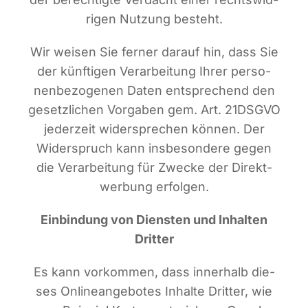
ri­gen Nut­zung besteht.
Wir wei­sen Sie fer­ner dar­auf hin, dass Sie
der künf­ti­gen Ver­ar­bei­tung Ihrer per­so­
nen­be­zo­ge­nen Daten ent­spre­chend den
gesetz­li­chen Vor­ga­ben gem. Art. 21DSGVO
jeder­zeit wider­spre­chen kön­nen. Der
Wider­spruch kann ins­be­son­de­re gegen
die Ver­ar­bei­tung für Zwe­cke der Direkt­
wer­bung erfolgen.
Ein­bin­dung von Diens­ten und Inhal­ten
Dritter
Es kann vor­kom­men, dass inner­halb die­
ses Online­an­ge­bo­tes Inhal­te Drit­ter, wie