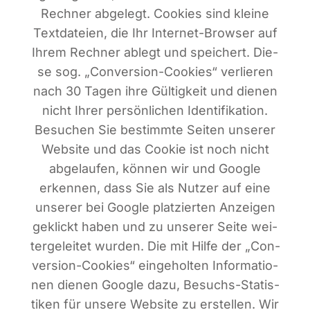
Rech­ner abge­legt. Coo­kies sind klei­ne
Text­da­tei­en, die Ihr Inter­net-Brow­ser auf
Ihrem Rech­ner ablegt und spei­chert. Die­
se sog. „Con­ver­si­on-Coo­kies“ ver­lie­ren
nach 30 Tagen ihre Gül­tig­keit und die­nen
nicht Ihrer per­sön­li­chen Iden­ti­fi­ka­ti­on.
Besu­chen Sie bestimm­te Sei­ten unse­rer
Web­site und das Coo­kie ist noch nicht
abge­lau­fen, kön­nen wir und Goog­le
erken­nen, dass Sie als Nut­zer auf eine
unse­rer bei Goog­le plat­zier­ten Anzei­gen
geklickt haben und zu unse­rer Sei­te wei­
ter­ge­lei­tet wur­den. Die mit Hil­fe der „Con­
ver­si­on-Coo­kies“ ein­ge­hol­ten Infor­ma­tio­
nen die­nen Goog­le dazu, Besuchs-Sta­tis­
ti­ken für unse­re Web­site zu erstel­len. Wir