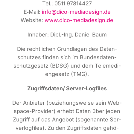
Tel.: 0511 97814427
E‑Mail:
info@dico-mediadesign.de
Web­site:
www.dico-mediadesign.de
Inha­ber: Dipl.-Ing. Dani­el Baum
Die recht­li­chen Grund­la­gen des Daten­
schut­zes fin­den sich im Bun­des­da­ten­
schutz­ge­setz (BDSG) und dem Tele­me­di­
en­ge­setz (TMG).
Zugriffsdaten/ Ser­ver-Log­files
Der Anbie­ter (bezie­hungs­wei­se sein Web­
space-Pro­vi­der) erhebt Daten über jeden
Zugriff auf das Ange­bot (soge­nann­te Ser­
ver­log­files). Zu den Zugriffs­da­ten gehö­