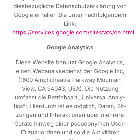
dies­be­züg­li­che Daten­schutz­er­klä­rung von
Goog­le erhal­ten Sie unter nach­fol­gen­dem
Link:
https://services.google.com/sitestats/de.html
Goog­le Analytics
Die­se Web­site benutzt Goog­le Ana­ly­tics,
einen Web­ana­ly­se­dienst der Goog­le Inc,
(1600 Amphi­theat­re Park­way Moun­tain
View, CA 94043, USA). Die Nut­zung
umfasst die Betriebs­art „Uni­ver­sal Ana­ly­
tics“;. Hier­durch ist es mög­lich, Daten, Sit­
zun­gen und Inter­ak­tio­nen über meh­re­re
Gerä­te hin­weg einer pseud­ony­men User-
ID zuzu­ord­nen und so die Akti­vi­tä­ten