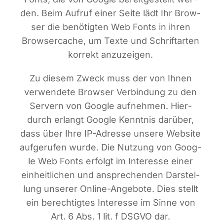
den. Beim Auf­ruf einer Sei­te lädt Ihr Brow­
ser die benö­tig­ten Web Fonts in ihren
Brow­ser­cache, um Tex­te und Schrift­ar­ten
kor­rekt anzuzeigen.
Zu die­sem Zweck muss der von Ihnen
ver­wen­de­te Brow­ser Ver­bin­dung zu den
Ser­vern von Goog­le auf­neh­men. Hier­
durch erlangt Goog­le Kennt­nis dar­über,
dass über Ihre IP-Adres­se unse­re Web­site
auf­ge­ru­fen wur­de. Die Nut­zung von Goog­
le Web Fonts erfolgt im Inter­es­se einer
ein­heit­li­chen und anspre­chen­den Dar­stel­
lung unse­rer Online-Ange­bo­te. Dies stellt
ein berech­tig­tes Inter­es­se im Sin­ne von
Art. 6 Abs. 1 lit. f DSGVO dar.