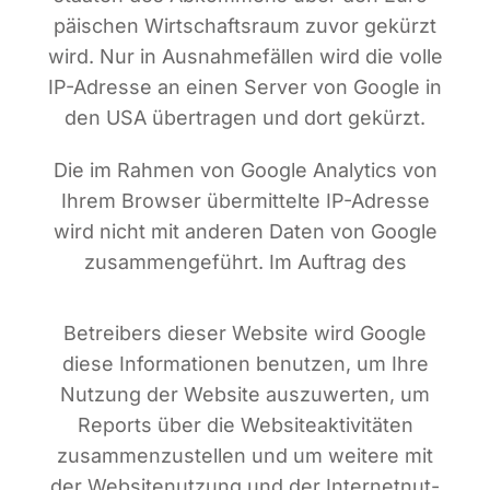
päi­schen Wirt­schafts­raum zuvor gekürzt
wird. Nur in Aus­nah­me­fäl­len wird die vol­le
IP-Adres­se an einen Ser­ver von Goog­le in
den USA über­tra­gen und dort gekürzt.
Die im Rah­men von Goog­le Ana­ly­tics von
Ihrem Brow­ser über­mit­tel­te IP-Adres­se
wird nicht mit ande­ren Daten von Goog­le
zusam­men­ge­führt. Im Auf­trag des
Betrei­bers die­ser Web­site wird Goog­le
die­se Infor­ma­tio­nen benut­zen, um Ihre
Nut­zung der Web­site aus­zu­wer­ten, um
Reports über die Web­site­ak­ti­vi­tä­ten
zusam­men­zu­stel­len und um wei­te­re mit
der Web­site­nut­zung und der Inter­net­nut­