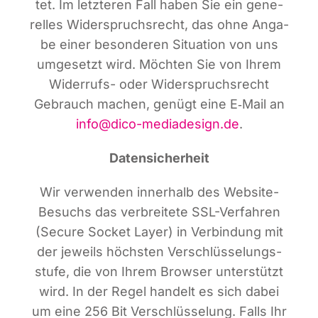
tet. Im letz­te­ren Fall haben Sie ein gene­
rel­les Wider­spruchs­recht, das ohne Anga­
be einer beson­de­ren Situa­ti­on von uns
umge­setzt wird. Möch­ten Sie von Ihrem
Wider­rufs- oder Wider­spruchs­recht
Gebrauch machen, genügt eine E‑Mail an
info@dico-mediadesign.de
.
Daten­si­cher­heit
Wir ver­wen­den inner­halb des Web­site-
Besuchs das ver­brei­te­te SSL-Ver­fah­ren
(Secu­re Socket Lay­er) in Ver­bin­dung mit
der jeweils höchs­ten Ver­schlüs­se­lungs­
stu­fe, die von Ihrem Brow­ser unter­stützt
wird. In der Regel han­delt es sich dabei
um eine 256 Bit Ver­schlüs­se­lung. Falls Ihr