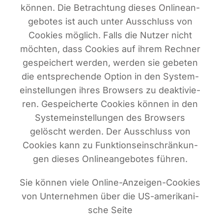
kön­nen. Die Betrach­tung die­ses Online­an­
ge­bo­tes ist auch unter Aus­schluss von
Coo­kies mög­lich. Falls die Nut­zer nicht
möch­ten, dass Coo­kies auf ihrem Rech­ner
gespei­chert wer­den, wer­den sie gebe­ten
die ent­spre­chen­de Opti­on in den Sys­tem­
ein­stel­lun­gen ihres Brow­sers zu deak­ti­vie­
ren. Gespei­cher­te Coo­kies kön­nen in den
Sys­tem­ein­stel­lun­gen des Brow­sers
gelöscht wer­den. Der Aus­schluss von
Coo­kies kann zu Funk­ti­ons­ein­schrän­kun­
gen die­ses Online­an­ge­bo­tes führen.
Sie kön­nen vie­le Online-Anzei­gen-Coo­kies
von Unter­neh­men über die US-ame­ri­ka­ni­
sche Sei­te