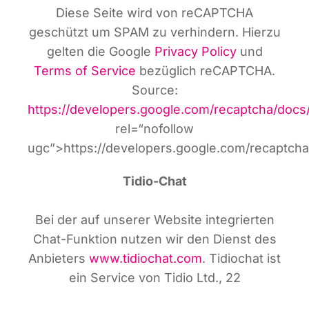
Die­se Sei­te wird von reCAPTCHA
geschützt um SPAM zu ver­hin­dern. Hier­zu
gel­ten die Goog­le
Pri­va­cy Poli­cy
und
Terms of Ser­vice
bezüg­lich reCAPTCHA.
Source:
https://developers.google.com/recaptcha/docs
rel=“nofollow
ugc”>https://developers.google.com/recaptcha
Tidio-Chat
Bei der auf unse­rer Web­site inte­grier­ten
Chat-Funk­ti­on nut­zen wir den Dienst des
Anbie­ters
www.tidiochat.com
. Tidio­chat ist
ein Ser­vice von Tidio Ltd., 22