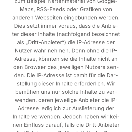
zum Bei­spiel Kar­ten­ma­te­ri­al von Goog­le-
Maps, RSS-Feeds oder Gra­fi­ken von
ande­ren Web­sei­ten ein­ge­bun­den wer­den.
Dies setzt immer vor­aus, dass die Anbie­
ter die­ser Inhal­te (nach­fol­gend bezeich­net
als „Dritt-Anbie­ter“) die IP-Adres­se der
Nut­zer wahr neh­men. Denn ohne die IP-
Adres­se, könn­ten sie die Inhal­te nicht an
den Brow­ser des jewei­li­gen Nut­zers sen­
den. Die IP-Adres­se ist damit für die Dar­
stel­lung die­ser Inhal­te erfor­der­lich. Wir
bemü­hen uns nur sol­che Inhal­te zu ver­
wen­den, deren jewei­li­ge Anbie­ter die IP-
Adres­se ledig­lich zur Aus­lie­fe­rung der
Inhal­te ver­wen­den. Jedoch haben wir kei­
nen Ein­fluss dar­auf, falls die Dritt-Anbie­ter