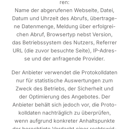
ren:
Name der abge­ru­fe­nen Web­sei­te, Datei,
Datum und Uhr­zeit des Abrufs, über­tra­ge­
ne Daten­men­ge, Mel­dung über erfolg­rei­
chen Abruf, Brow­ser­typ nebst Ver­si­on,
das Betriebs­sys­tem des Nut­zers, Refer­rer
URL (die zuvor besuch­te Sei­te), IP-Adres­
se und der anfra­gen­de Provider.
Der Anbie­ter ver­wen­det die Pro­to­koll­da­ten
nur für sta­tis­ti­sche Aus­wer­tun­gen zum
Zweck des Betriebs, der Sicher­heit und
der Opti­mie­rung des Ange­bo­tes. Der
Anbie­ter behält sich jedoch vor, die Pro­to­
koll­da­ten nach­träg­lich zu über­prü­fen,
wenn auf­grund kon­kre­ter Anhalts­punk­te
der berech­tig­te Ver­dacht einer rechts­wid­