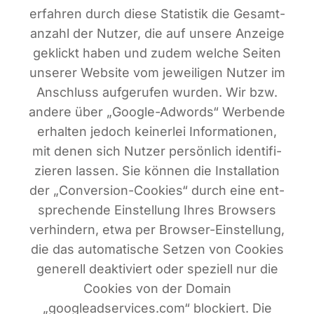
erfah­ren durch die­se Sta­tis­tik die Gesamt­
an­zahl der Nut­zer, die auf unse­re Anzei­ge
geklickt haben und zudem wel­che Sei­ten
unse­rer Web­site vom jewei­li­gen Nut­zer im
Anschluss auf­ge­ru­fen wur­den. Wir bzw.
ande­re über „Goog­le-Adwords“ Wer­ben­de
erhal­ten jedoch kei­ner­lei Infor­ma­tio­nen,
mit denen sich Nut­zer per­sön­lich iden­ti­fi­
zie­ren las­sen. Sie kön­nen die Instal­la­ti­on
der „Con­ver­si­on-Coo­kies“ durch eine ent­
spre­chen­de Ein­stel­lung Ihres Brow­sers
ver­hin­dern, etwa per Brow­ser-Ein­stel­lung,
die das auto­ma­ti­sche Set­zen von Coo­kies
gene­rell deak­ti­viert oder spe­zi­ell nur die
Coo­kies von der Domain
„googleadservices.com“ blo­ckiert. Die