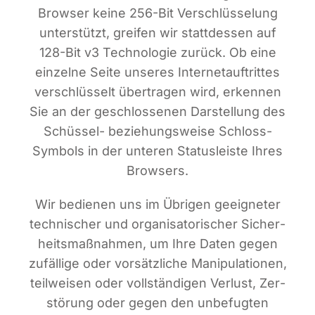
Brow­ser kei­ne 256-Bit Ver­schlüs­se­lung
unter­stützt, grei­fen wir statt­des­sen auf
128-Bit v3 Tech­no­lo­gie zurück. Ob eine
ein­zel­ne Sei­te unse­res Inter­net­auf­trit­tes
ver­schlüs­selt über­tra­gen wird, erken­nen
Sie an der geschlos­se­nen Dar­stel­lung des
Schüs­sel- bezie­hungs­wei­se Schloss-
Sym­bols in der unte­ren Sta­tus­leis­te Ihres
Browsers.
Wir bedie­nen uns im Übri­gen geeig­ne­ter
tech­ni­scher und orga­ni­sa­to­ri­scher Sicher­
heits­maß­nah­men, um Ihre Daten gegen
zufäl­li­ge oder vor­sätz­li­che Mani­pu­la­tio­nen,
teil­wei­sen oder voll­stän­di­gen Ver­lust, Zer­
stö­rung oder gegen den unbe­fug­ten