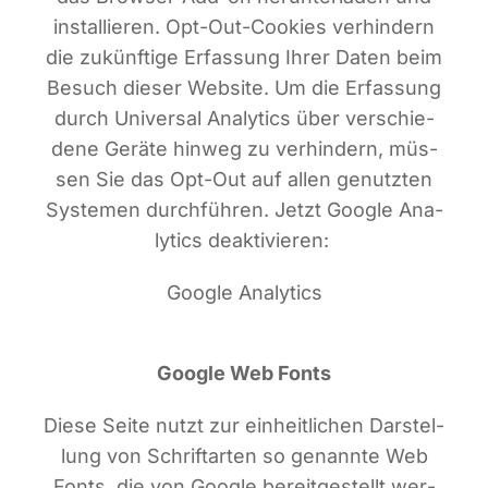
instal­lie­ren. Opt-Out-Coo­kies ver­hin­dern
die zukünf­ti­ge Erfas­sung Ihrer Daten beim
Besuch die­ser Web­site. Um die Erfas­sung
durch Uni­ver­sal Ana­ly­tics über ver­schie­
de­ne Gerä­te hin­weg zu ver­hin­dern, müs­
sen Sie das Opt-Out auf allen genutz­ten
Sys­te­men durch­füh­ren. Jetzt Goog­le Ana­
ly­tics deaktivieren:
Google Analytics
Goog­le Web Fonts
Die­se Sei­te nutzt zur ein­heit­li­chen Dar­stel­
lung von Schrift­ar­ten so genann­te Web
Fonts, die von Goog­le bereit­ge­stellt wer­