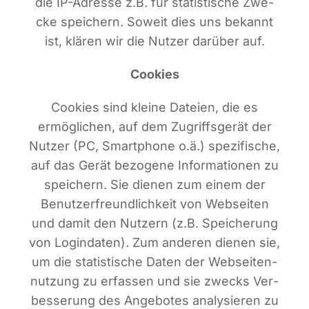
die IP-Adres­se z.B. für sta­tis­ti­sche Zwe­
cke spei­chern. Soweit dies uns bekannt
ist, klä­ren wir die Nut­zer dar­über auf.
Coo­kies
Coo­kies sind klei­ne Datei­en, die es
ermög­li­chen, auf dem Zugriffs­ge­rät der
Nut­zer (PC, Smart­phone o.ä.) spe­zi­fi­sche,
auf das Gerät bezo­ge­ne Infor­ma­tio­nen zu
spei­chern. Sie die­nen zum einem der
Benut­zer­freund­lich­keit von Web­sei­ten
und damit den Nut­zern (z.B. Spei­che­rung
von Log­in­da­ten). Zum ande­ren die­nen sie,
um die sta­tis­ti­sche Daten der Web­sei­ten­
nut­zung zu erfas­sen und sie zwecks Ver­
bes­se­rung des Ange­bo­tes ana­ly­sie­ren zu