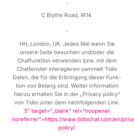
,
C Bly­the Road, W14
,
HH, Lon­don, UK. Jedes Mal wenn Sie
unse­re Sei­te besu­chen und/oder die
Chat­funk­ti­on ver­wen­den bzw. mit dem
Chat­fens­ter inter­agie­ren sam­melt Tidio
Daten, die für die Erbrin­gung die­ser Funk­
ti­on von Belang sind. Wei­ter Infor­ma­ti­on
hier­zu erhal­ten Sie in der „Pri­va­cy poli­cy“
von Tidio unter dem nach­fol­gen­den Link:
5″ target=“_blank” rel=“noopener
noreferrer”>https://www.tidiochat.com/en/priv
policy/
.