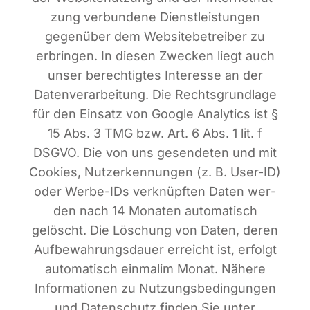
zung ver­bun­de­ne Dienst­leis­tun­gen
gegen­über dem Web­site­be­trei­ber zu
erbrin­gen. In die­sen Zwe­cken liegt auch
unser berech­tig­tes Inter­es­se an der
Daten­ver­ar­bei­tung. Die Rechts­grund­la­ge
für den Ein­satz von Goog­le Ana­ly­tics ist §
15 Abs. 3 TMG bzw. Art. 6 Abs. 1 lit. f
DSGVO. Die von uns gesen­de­ten und mit
Coo­kies, Nut­zer­ken­nun­gen (z. B. User-ID)
oder Wer­be-IDs ver­knüpf­ten Daten wer­
den nach 14 Mona­ten auto­ma­tisch
gelöscht. Die Löschung von Daten, deren
Auf­be­wah­rungs­dau­er erreicht ist, erfolgt
auto­ma­tisch ein­ma­lim Monat. Nähe­re
Infor­ma­tio­nen zu Nut­zungs­be­din­gun­gen
und Daten­schutz fin­den Sie unter