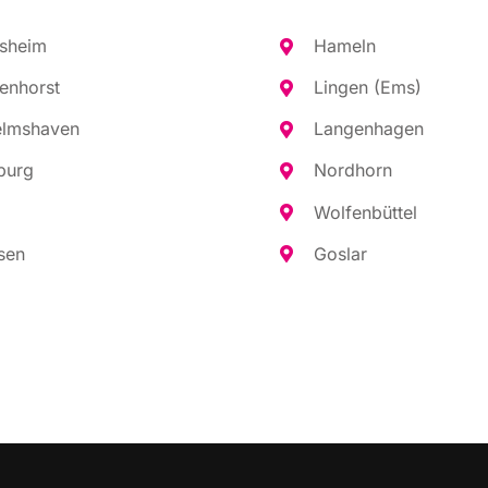
es­heim
Hameln
en­horst
Lin­gen (Ems)
elms­ha­ven
Lan­gen­ha­gen
burg
Nord­horn
Wol­fen­büt­tel
sen
Gos­lar