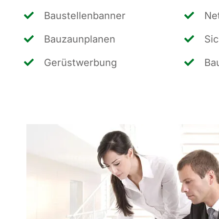
Bau­stel­len­ban­ner
Net
Bau­zaun­pla­nen
Sic
Gerüst­wer­bung
Bau