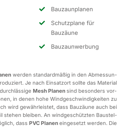
Bau­zaun­pla­nen
Schutz­pla­ne für
Bauzäune
Bau­zaun­wer­bung
a­nen
wer­den stan­dard­mä­ßig in den Abmes­sun­
o­du­ziert. Je nach Ein­satz­ort soll­te das Mate­ri­al
durch­läs­si­ge
Mesh Pla­nen
sind beson­ders vor­
­tio­nen, in denen hohe Wind­ge­schwin­dig­kei­ten zu
ch wird gewähr­leis­tet, dass Bau­zäu­ne auch bei
il ste­hen blei­ben. An wind­ge­schütz­ten Bau­stel­
ög­lich, dass
PVC Pla­nen
ein­ge­setzt wer­den. Die