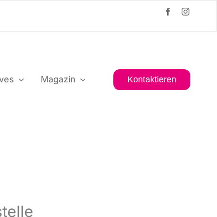
i­ves
Maga­zin
Kon­tak­tie­ren
telle