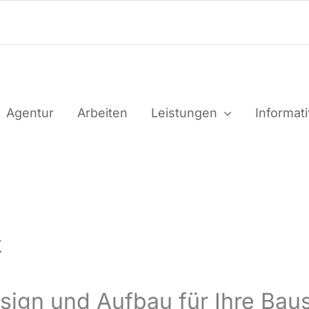
Agen­tur
Arbei­ten
Leis­tun­gen
Infor­ma­t
k
Design und Auf­bau für Ihre Baus