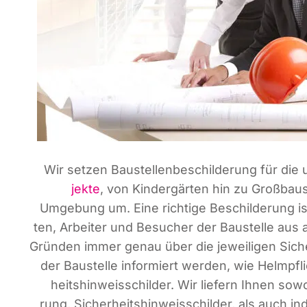
Wir set­zen Bau­stel­len­be­schil­de­rung für die 
jek­te
, von Kin­der­gär­ten hin zu Groß­bau
Umge­bung um. Eine rich­ti­ge Beschil­de­rung is
ten, Arbei­ter und Besu­cher der Bau­stel­le aus a
Grün­den immer genau über die jewei­li­gen Sicher
der Bau­stel­le infor­miert wer­den, wie Helm­pf
heits­hin­weis­schil­der. Wir lie­fern Ihnen sowo
rung, Sicher­heits­hin­weis­schil­der, als auch indi­