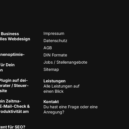
Impres­sum
 Business
el­les Web­de­sign
Daten­schutz
AGB
nen­op­ti­mie­
DIN For­ma­te
Jobs / Stellenangebote
für Dein
Site­map
en
lug­in auf dei­
Leis­tun­gen
­ra­ter / Steu­er­
Alle Leis­tun­gen auf
site
einen Blick
ein Zeit­ma­
Kon­takt
 E‑Mail-Check &
Du hast eine Fra­ge oder eine
­duk­ti­vi­tät am
Anregung?
tent für SEO?