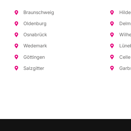
Braun­schweig
Hil­d
Olden­burg
Del­m
Osna­brück
Wil­h
Wede­mark
Lüne­
Göt­tin­gen
Cel­le
Salz­git­ter
Garb­