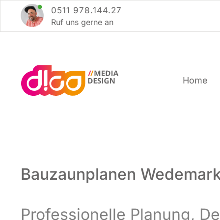
Zum
0511 978.144.27
Inhalt
Ruf uns ger­ne an
springen
Home
Bauzaunplanen Wedemar
Pro­fes­sio­nel­le Pla­nung, 