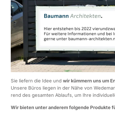
Sie lie­fern die Idee und
wir küm­mern uns um Ent
Unse­re Büros lie­gen in der Nähe von Wede­mark.
rend des gesam­ten Ablaufs, um Ihre indi­vi­du­el­
Wir bie­ten unter ande­rem fol­gen­de Pro­duk­te fü