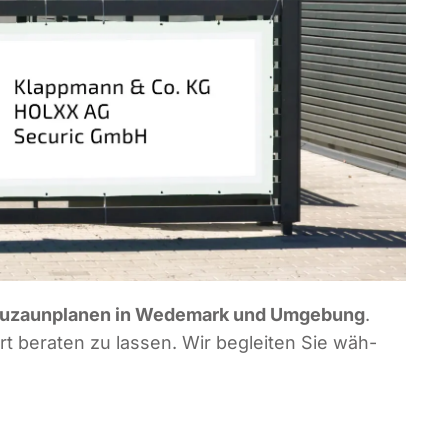
u­zaun­pla­nen in Wede­mark und Umge­bung
.
t bera­ten zu las­sen. Wir beglei­ten Sie wäh­