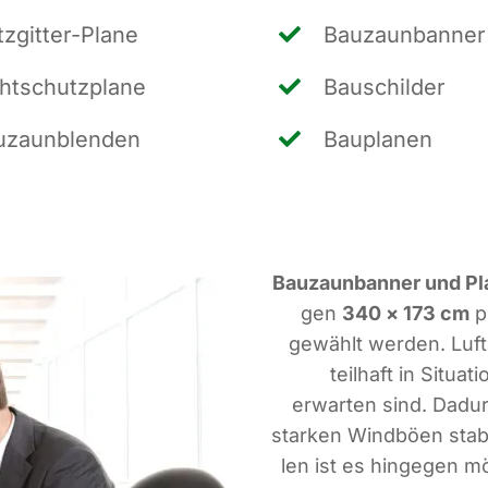
z­git­ter-Pla­ne
Bau­zaun­ban­ner
ht­schutz­pla­ne
Bau­schil­der
­zaun­blen­den
Bau­pla­nen
Bau­zaun­ban­ner und Pl
gen
340 × 173 cm
pr
gewählt wer­den. Luft­
teil­haft in Situa
erwar­ten sind. Dadur
star­ken Wind­bö­en sta­b
len ist es hin­ge­gen m