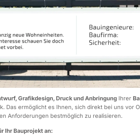
­wurf, Gra­fik­de­sign, Druck und Anbrin­gung
Ihrer
Ba
 Das ermög­licht es Ihnen, sich direkt bei uns vor Or
len Anfor­de­run­gen best­mög­lich zu realisieren.
r Ihr Bau­pro­jekt an: