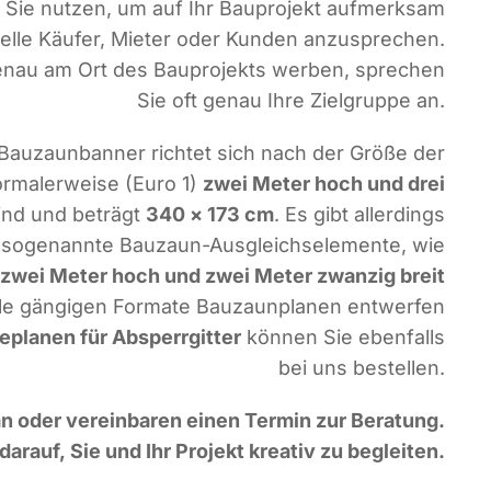
 Sie nut­zen, um auf Ihr Bau­pro­jekt auf­merk­sam
l­le Käu­fer, Mie­ter oder Kun­den anzu­spre­chen.
nau am Ort des Bau­pro­jekts wer­ben, spre­chen
Sie oft genau Ihre Ziel­grup­pe an.
Bau­zaun­ban­ner rich­tet sich nach der Grö­ße der
r­ma­ler­wei­se (Euro 1)
zwei Meter hoch und drei
ind und beträgt
340 × 173 cm
. Es gibt aller­dings
, soge­nann­te Bau­zaun-Aus­gleichs­ele­men­te, wie
e
zwei Meter hoch und zwei Meter zwan­zig breit
le gän­gi­gen For­ma­te Bau­zaun­pla­nen ent­wer­fen
­pla­nen für Absperr­git­ter
kön­nen Sie eben­falls
bei uns bestellen.
n oder ver­ein­ba­ren einen Ter­min zur Bera­tung.
dar­auf, Sie und Ihr Pro­jekt krea­tiv zu begleiten.