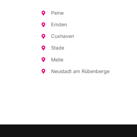
Pei­ne
Emden
Cux­ha­ven
Sta­de
Mel­le
Neu­stadt am Rübenberge