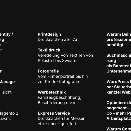
n­ti­ty /
Print­de­sign
War­um Dein
ng
Druck­sa­chen aller Art
pro­fes­sio­n
h
benötigt
r
Tex­til­druck
Ver­ede­lung von Tex­ti­li­en von
Such­ma­schi­
Polo­shirt bis Sweater
rung
als Boos­ter 
en
Foto­gra­fie
Unternehm
Vom Fir­men­por­trait bis hin
 Manage­
zur Produktfotografie
Word­Press P
ner Steu­er­be
 leicht
Wer­be­tech­nik
kanz­lei Web
Fahr­zeug­be­schrif­tung,
Beschil­de­rung u.v.m.
Opti­mie­re d
nage­ment –
Magen­to 2,
Express Ser­vice
Co – mehr Pro
u.v.m.
Druck­sa­chen für Mes­sen
Arbeitsplatz
etc. schnell geliefert
War­um Con­