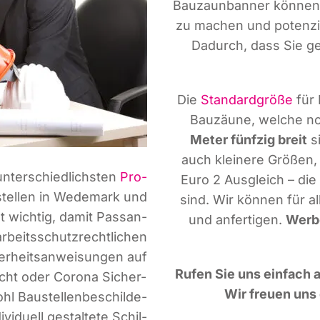
Bau­zaun­ban­ner kön­nen
zu machen und poten­zi­e
Dadurch, dass Sie ge
Die
Stan­dard­grö­ße
für 
Bau­zäu­ne, wel­che no
Meter fünf­zig breit
s
auch klei­ne­re Grö­ßen
unter­schied­lichs­ten
Pro­
Euro 2 Aus­gleich – di
­stel­len in Wede­mark und
sind. Wir kön­nen für al
t wich­tig, damit Pas­san­
und anfer­ti­gen.
Wer­be
rbeits­schutz­recht­li­chen
­heits­an­wei­sun­gen auf
Rufen Sie uns ein­fach a
licht oder Coro­na Sicher­
Wir freu­en uns 
hl Bau­stel­len­be­schil­de­
vi­du­ell gestal­te­te Schil­