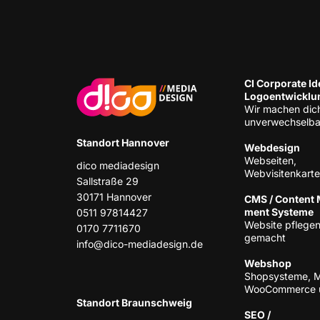
CI Cor­po­ra­te Ide
Logoentwicklu
Wir machen dic
unverwechselba
Stand­ort Hannover
Web­de­sign
Web­sei­ten,
dico media­de­sign
Webvisitenkart
Sall­stra­ße 29
30171 Han­no­ver
CMS / Con­tent
ment Systeme
0511 97814427
Web­site pfle­gen
0170 7711670
gemacht
info@dico-mediadesign.de
Web­shop
Shop­sys­te­me, 
Woo­Com­mer­ce 
Stand­ort Braunschweig
SEO /