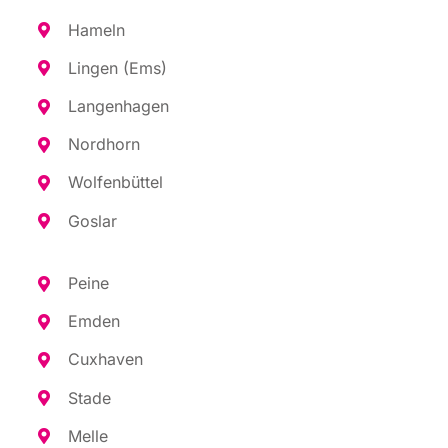
Hameln
Lin­gen (Ems)
Lan­gen­ha­gen
Nord­horn
Wol­fen­büt­tel
Gos­lar
Pei­ne
Emden
Cux­ha­ven
Sta­de
Mel­le