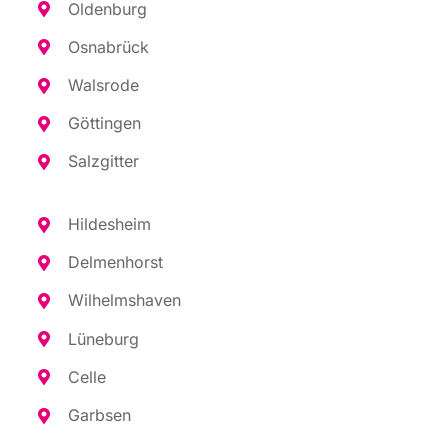
Olden­burg
Osna­brück
Wals­ro­de
Göt­tin­gen
Salz­git­ter
Hil­des­heim
Del­men­horst
Wil­helms­ha­ven
Lüne­burg
Cel­le
Garb­sen