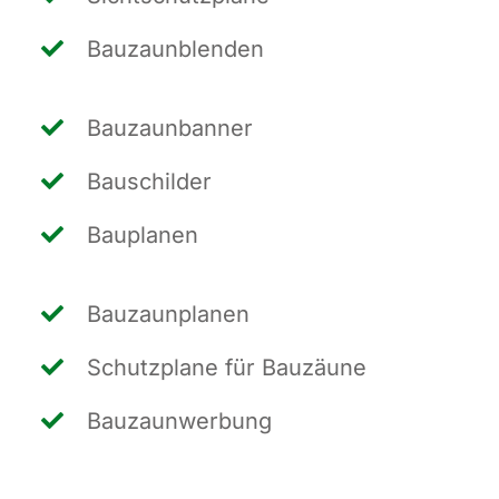
Bau­zaun­blen­den
Bau­zaun­ban­ner
Bau­schil­der
Bau­pla­nen
Bau­zaun­pla­nen
Schutz­pla­ne für Bauzäune
Bau­zaun­wer­bung