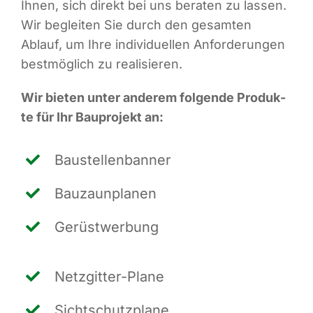
Ihnen, sich direkt bei uns bera­ten zu las­sen.
Wir beglei­ten Sie durch den gesam­ten
Ablauf, um Ihre indi­vi­du­el­len Anfor­de­run­gen
best­mög­lich zu realisieren.
Wir bie­ten unter ande­rem fol­gen­de Pro­duk­
te für Ihr Bau­pro­jekt an:
Bau­stel­len­ban­ner
Bau­zaun­pla­nen
Gerüst­wer­bung
Netz­git­ter-Pla­ne
Sicht­schutz­pla­ne