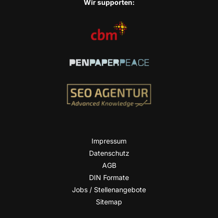
Wir sup­port­en:
Impres­sum
Daten­schutz
AGB
DIN For­ma­te
Jobs / Stellenangebote
Site­map