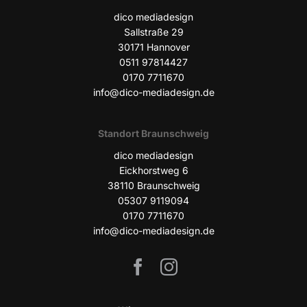
dico media­de­sign
Sall­stra­ße 29
30171 Han­no­ver
0511 97814427
0170 7711670
info@dico-mediadesign.de
Stand­ort Braunschweig
dico media­de­sign
Eick­horst­weg 6
38110 Braun­schweig
05307 9119094
0170 7711670
info@dico-mediadesign.de