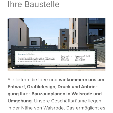
Ihre Baustelle
Infor­ma­ti­ves
Maga­zin
Sie lie­fern die Idee und
wir küm­mern uns um
Ent­wurf, Gra­fik­de­sign, Druck und Anbrin­
gung
Ihrer
Bau­zaun­pla­nen in Wals­ro­de und
Umge­bung
. Unse­re Geschäfts­räu­me lie­gen
in der Nähe von Wals­ro­de. Das ermög­licht es