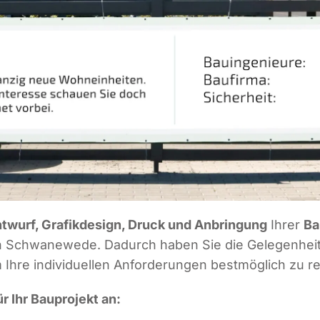
­wurf, Gra­fik­de­sign, Druck und Anbrin­gung
Ihrer
Ba
 Schwa­ne­we­de. Dadurch haben Sie die Gele­gen­heit, 
re indi­vi­du­el­len Anfor­de­run­gen best­mög­lich zu re
r Ihr Bau­pro­jekt an: