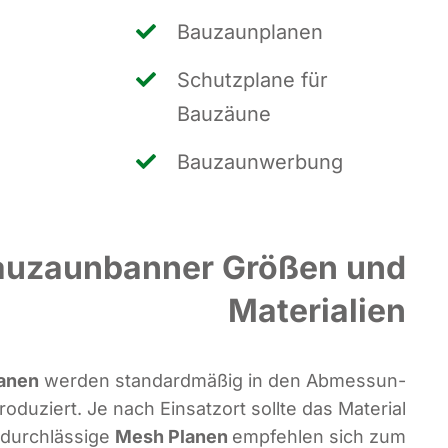
Bau­zaun­pla­nen
Schutz­pla­ne für
Bauzäune
Bau­zaun­wer­bung
auzaunbanner Größen und
Materialien
a­nen
wer­den stan­dard­mä­ßig in den Abmes­sun­
o­du­ziert. Je nach Ein­satz­ort soll­te das Mate­ri­al
durch­läs­si­ge
Mesh Pla­nen
emp­feh­len sich zum