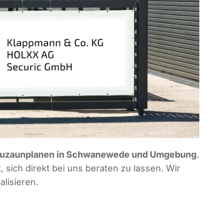
u­zaun­pla­nen in Schwa­ne­we­de und Umge­bung
.
sich direkt bei uns bera­ten zu las­sen. Wir
alisieren.