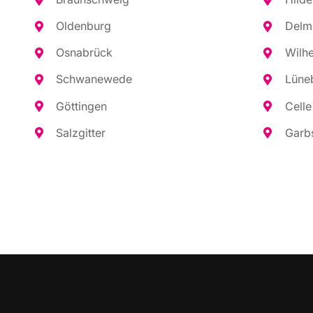
Olden­burg
Del­m
Osna­brück
Wil­h
Schwa­ne­we­de
Lüne­
Göt­tin­gen
Cel­le
Salz­git­ter
Garb­