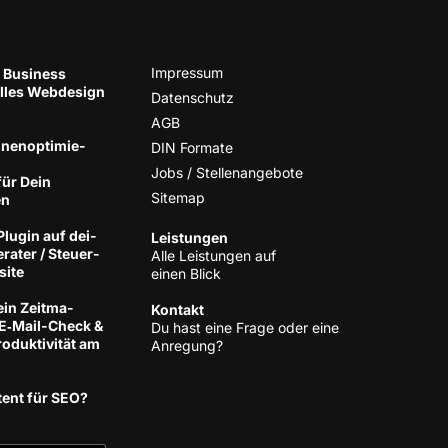
Impres­sum
 Business
el­les Web­de­sign
Daten­schutz
AGB
nen­op­ti­mie­
DIN For­ma­te
Jobs / Stellenangebote
für Dein
Site­map
en
lug­in auf dei­
Leis­tun­gen
­ra­ter / Steu­er­
Alle Leis­tun­gen auf
site
einen Blick
ein Zeit­ma­
Kon­takt
 E‑Mail-Check &
Du hast eine Fra­ge oder eine
­duk­ti­vi­tät am
Anregung?
tent für SEO?