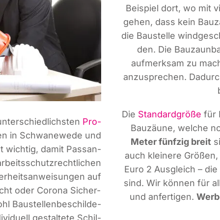
Bei­spiel dort, wo mit
ge­hen, dass kein Bau­z
die Bau­stel­le wind­ge­s
den. Die Bau­zaun­ba
auf­merk­sam zu mache
anzu­spre­chen. Dadurc
Die
Stan­dard­grö­ße
für 
unter­schied­lichs­ten
Pro­
Bau­zäu­ne, wel­che no
­len in Schwa­ne­we­de und
Meter fünf­zig breit
s
t wich­tig, damit Pas­san­
auch klei­ne­re Grö­ßen
rbeits­schutz­recht­li­chen
Euro 2 Aus­gleich – di
­heits­an­wei­sun­gen auf
sind. Wir kön­nen für al
licht oder Coro­na Sicher­
und anfer­ti­gen.
Wer­be
hl Bau­stel­len­be­schil­de­
vi­du­ell gestal­te­te Schil­