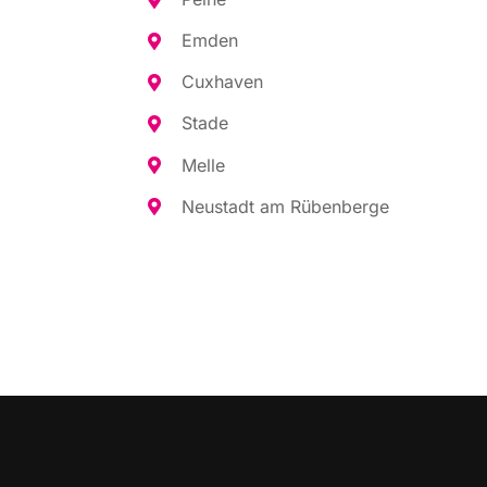
Emden
Cux­ha­ven
Sta­de
Mel­le
Neu­stadt am Rübenberge