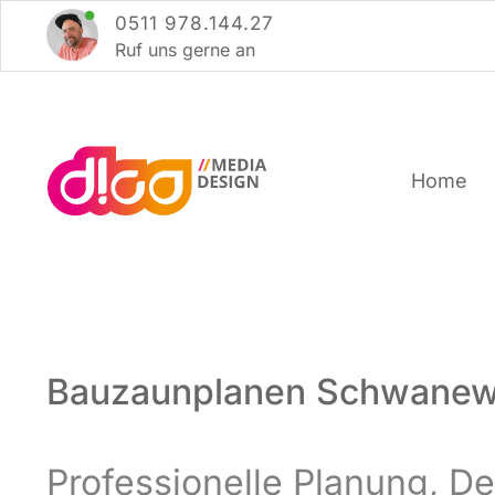
Zum
0511 978.144.27
Inhalt
Ruf uns ger­ne an
springen
Home
Bauzaunplanen Schwane
Pro­fes­sio­nel­le Pla­nung, 