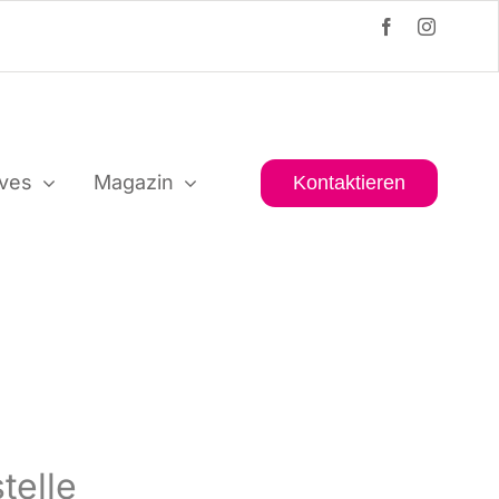
i­ves
Maga­zin
Kon­tak­tie­ren
telle