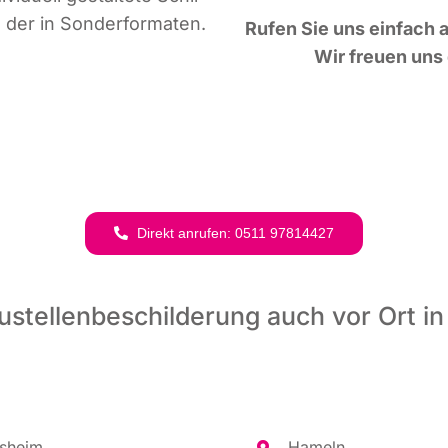
der in Sonderformaten.
Rufen Sie uns ein­fach a
Wir freu­en uns 
Direkt anru­fen: 0511 97814427
ustellenbeschilderung auch vor Ort in
es­heim
Hameln