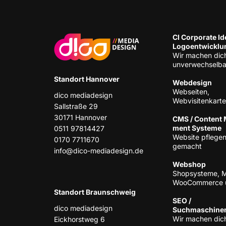
CI Cor­po­ra­te Ide
Logoentwicklu
Wir machen dic
unverwechselba
Stand­ort Hannover
Web­de­sign
Web­sei­ten,
dico media­de­sign
Webvisitenkart
Sall­stra­ße 29
30171 Han­no­ver
CMS / Con­tent
ment Systeme
0511 97814427
Web­site pfle­gen
0170 7711670
gemacht
info@dico-mediadesign.de
Web­shop
Shop­sys­te­me, 
Woo­Com­mer­ce 
Stand­ort Braunschweig
SEO /
dico media­de­sign
Suchmaschine
Wir machen dich
Eick­horst­weg 6