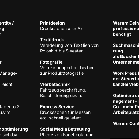
n­ti­ty /
Print­de­sign
War­um Dein
ng
Druck­sa­chen aller Art
pro­fes­sio­n
h
benötigt
r
Tex­til­druck
Ver­ede­lung von Tex­ti­li­en von
Such­ma­schi­
Polo­shirt bis Sweater
rung
als Boos­ter 
en
Foto­gra­fie
Unternehm
Vom Fir­men­por­trait bis hin
 Manage­
zur Produktfotografie
Word­Press P
ner Steu­er­be
 leicht
Wer­be­tech­nik
kanz­lei Web
Fahr­zeug­be­schrif­tung,
Beschil­de­rung u.v.m.
Opti­mie­re d
nage­ment –
Magen­to 2,
Express Ser­vice
Co – mehr Pro
u.v.m.
Druck­sa­chen für Mes­sen
Arbeitsplatz
etc. schnell geliefert
War­um Con­
noptimierung
Social Media Betreuung
 sichtbar
Pfle­ge von Face­book- und