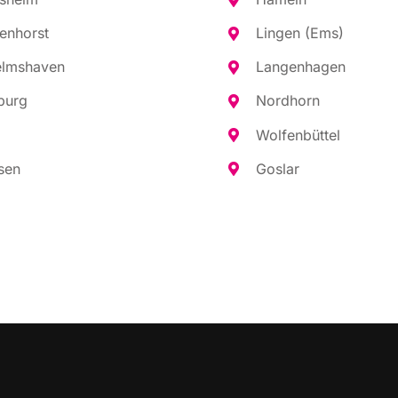
en­horst
Lin­gen (Ems)
elms­ha­ven
Lan­gen­ha­gen
burg
Nord­horn
Wol­fen­büt­tel
sen
Gos­lar