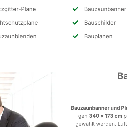
z­git­ter-Pla­ne
Bau­zaun­ban­ner
ht­schutz­pla­ne
Bau­schil­der
­zaun­blen­den
Bau­pla­nen
B
Bau­zaun­ban­ner und Pl
gen
340 × 173 cm
pr
gewählt wer­den. Luft­