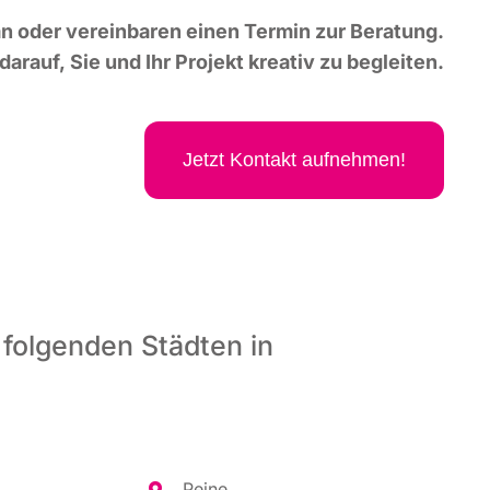
n oder ver­ein­ba­ren einen Ter­min zur Bera­tung.
dar­auf, Sie und Ihr Pro­jekt krea­tiv zu begleiten.
Jetzt Kon­takt aufnehmen!
 folgenden Städten in
Pei­ne