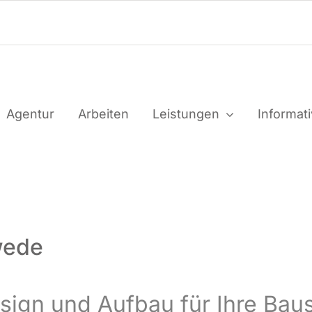
Agen­tur
Arbei­ten
Leis­tun­gen
Infor­ma­t
wede
Design und Auf­bau für Ihre Baus