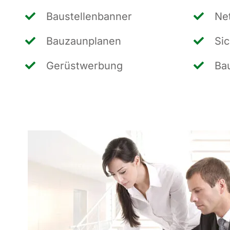
Bau­stel­len­ban­ner
Net
Bau­zaun­pla­nen
Sic
Gerüst­wer­bung
Bau