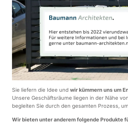
Sie lie­fern die Idee und
wir küm­mern uns um Ent
Unse­re Geschäfts­räu­me lie­gen in der Nähe von
beglei­ten Sie durch den gesam­ten Pro­zess, um Ih
Wir bie­ten unter ande­rem fol­gen­de Pro­duk­te fü