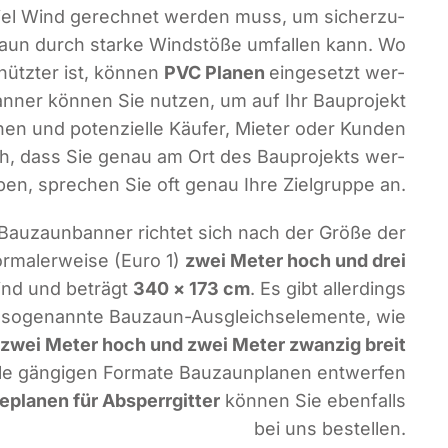
 viel Wind gerech­net wer­den muss, um sicher­zu­
aun durch star­ke Wind­stö­ße umfal­len kann. Wo
chütz­ter ist, kön­nen
PVC Pla­nen
ein­ge­setzt wer­
n­ner kön­nen Sie nut­zen, um auf Ihr Bau­pro­jekt
n und poten­zi­el­le Käu­fer, Mie­ter oder Kun­den
h, dass Sie genau am Ort des Bau­pro­jekts wer­
ben, spre­chen Sie oft genau Ihre Ziel­grup­pe an.
Bau­zaun­ban­ner rich­tet sich nach der Grö­ße der
r­ma­ler­wei­se (Euro 1)
zwei Meter hoch und drei
ind und beträgt
340 × 173 cm
. Es gibt aller­dings
, soge­nann­te Bau­zaun-Aus­gleichs­ele­men­te, wie
e
zwei Meter hoch und zwei Meter zwan­zig breit
le gän­gi­gen For­ma­te Bau­zaun­pla­nen ent­wer­fen
­pla­nen für Absperr­git­ter
kön­nen Sie eben­falls
bei uns bestellen.