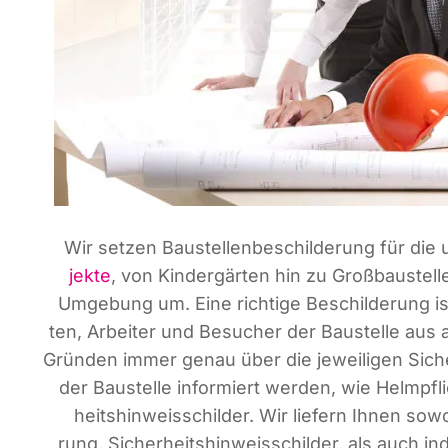
Wir set­zen Bau­stel­len­be­schil­de­rung für die 
jek­te
, von Kin­der­gär­ten hin zu Groß­bau­stel
Umge­bung um. Eine rich­ti­ge Beschil­de­rung is
ten, Arbei­ter und Besu­cher der Bau­stel­le aus a
Grün­den immer genau über die jewei­li­gen Sicher
der Bau­stel­le infor­miert wer­den, wie Helm­pf
heits­hin­weis­schil­der. Wir lie­fern Ihnen sowo
rung, Sicher­heits­hin­weis­schil­der, als auch indi­