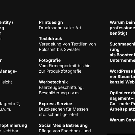
n­ti­ty /
Print­de­sign
War­um Dein
ng
Druck­sa­chen aller Art
pro­fes­sio­n
h
benötigt
r
Tex­til­druck
Ver­ede­lung von Tex­ti­li­en von
Such­ma­schi­
Polo­shirt bis Sweater
rung
als Boos­ter 
en
Foto­gra­fie
Unternehm
Vom Fir­men­por­trait bis hin
 Manage­
zur Produktfotografie
Word­Press P
ner Steu­er­be
 leicht
Wer­be­tech­nik
kanz­lei Web
Fahr­zeug­be­schrif­tung,
Beschil­de­rung u.v.m.
Opti­mie­re d
nage­ment –
Magen­to 2,
Express Ser­vice
Co – mehr Pro
u.v.m.
Druck­sa­chen für Mes­sen
Arbeitsplatz
etc. schnell geliefert
War­um Con­
noptimierung
Social Media Betreuung
 sichtbar
Pfle­ge von Face­book- und