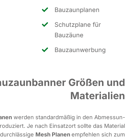
Bau­zaun­pla­nen
Schutz­pla­ne für
Bauzäune
Bau­zaun­wer­bung
auzaunbanner Größen und
Materialien
a­nen
wer­den stan­dard­mä­ßig in den Abmes­sun­
o­du­ziert. Je nach Ein­satz­ort soll­te das Mate­ri­al
durch­läs­si­ge
Mesh Pla­nen
emp­feh­len sich zum