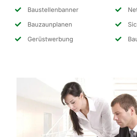
Bau­stel­len­ban­ner
Net
Bau­zaun­pla­nen
Sic
Gerüst­wer­bung
Bau