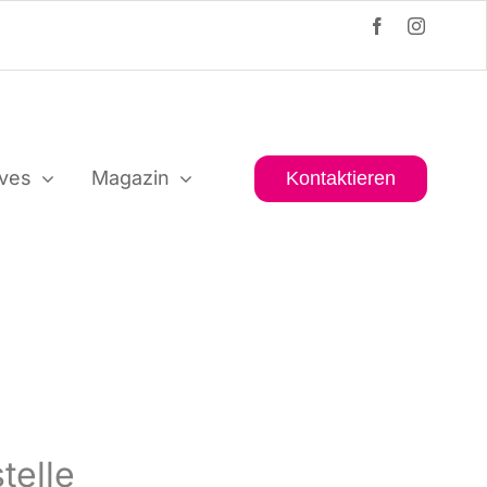
i­ves
Maga­zin
Kon­tak­tie­ren
telle