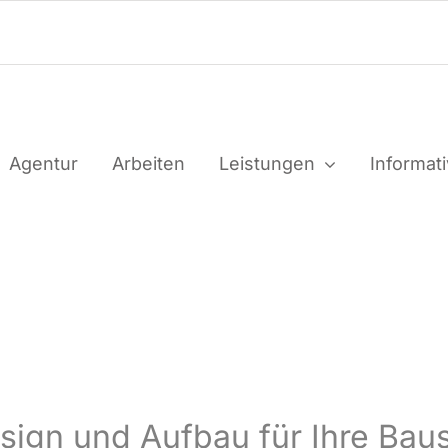
Agen­tur
Arbei­ten
Leis­tun­gen
Infor­ma­t
Design und Auf­bau für Ihre Baus