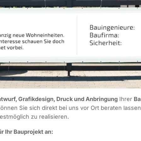
­wurf, Gra­fik­de­sign, Druck und Anbrin­gung
Ihrer
Ba
n­nen Sie sich direkt bei uns vor Ort bera­ten las­se
best­mög­lich zu realisieren.
r Ihr Bau­pro­jekt an: