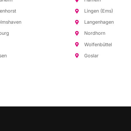
en­horst
Lin­gen (Ems)
elms­ha­ven
Lan­gen­ha­gen
burg
Nord­horn
Wol­fen­büt­tel
sen
Gos­lar