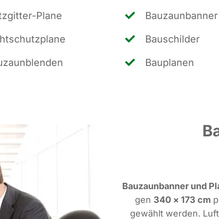
z­git­ter-Pla­ne
Bau­zaun­ban­ner
ht­schutz­pla­ne
Bau­schil­der
­zaun­blen­den
Bau­pla­nen
B
Bau­zaun­ban­ner und Pl
gen
340 × 173 cm
pr
gewählt wer­den. Luft­