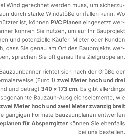
 viel Wind gerech­net wer­den muss, um sicher­zu­
aun durch star­ke Wind­stö­ße umfal­len kann. Wo
chütz­ter ist, kön­nen
PVC Pla­nen
ein­ge­setzt wer­
n­ner kön­nen Sie nut­zen, um auf Ihr Bau­pro­jekt
n und poten­zi­el­le Käu­fer, Mie­ter oder Kun­den
h, dass Sie genau am Ort des Bau­pro­jekts wer­
ben, spre­chen Sie oft genau Ihre Ziel­grup­pe an.
Bau­zaun­ban­ner rich­tet sich nach der Grö­ße der
r­ma­ler­wei­se (Euro 1)
zwei Meter hoch und drei
ind und beträgt
340 × 173 cm
. Es gibt aller­dings
, soge­nann­te Bau­zaun-Aus­gleichs­ele­men­te, wie
e
zwei Meter hoch und zwei Meter zwan­zig breit
le gän­gi­gen For­ma­te Bau­zaun­pla­nen ent­wer­fen
­pla­nen für Absperr­git­ter
kön­nen Sie eben­falls
bei uns bestellen.