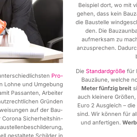
Bei­spiel dort, wo mit
ge­hen, dass kein Bau­z
die Bau­stel­le wind­ge­s
den. Die Bau­zaun­ba
auf­merk­sam zu mache
anzu­spre­chen. Dadurc
Die
Stan­dard­grö­ße
für 
unter­schied­lichs­ten
Pro­
Bau­zäu­ne, wel­che no
en in Loh­ne und Umge­bung
Meter fünf­zig breit
s
damit Pas­san­ten, Arbei­ter
auch klei­ne­re Grö­ßen
utz­recht­li­chen Grün­den
Euro 2 Aus­gleich – di
­wei­sun­gen auf der Bau­
sind. Wir kön­nen für al
r Coro­na Sicher­heits­hin­
und anfer­ti­gen.
Wer­be
u­stel­len­be­schil­de­rung,
ell gestal­te­te Schil­der in