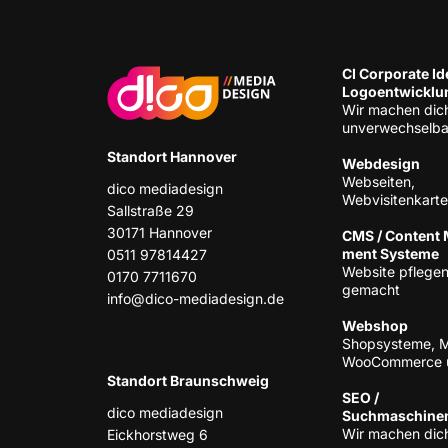
CI Cor­po­ra­te Ide
Logoentwicklu
Wir machen dic
unverwechselba
Stand­ort Hannover
Web­de­sign
Web­sei­ten,
dico media­de­sign
Webvisitenkart
Sall­stra­ße 29
30171 Han­no­ver
CMS / Con­tent
ment Systeme
0511 97814427
Web­site pfle­gen
0170 7711670
gemacht
info@dico-mediadesign.de
Web­shop
Shop­sys­te­me, 
Woo­Com­mer­ce 
Stand­ort Braunschweig
SEO /
dico media­de­sign
Suchmaschine
Wir machen dich
Eick­horst­weg 6