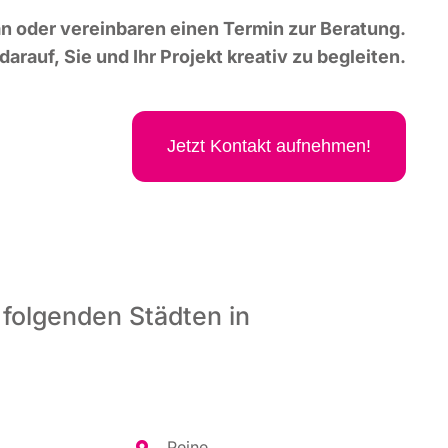
n oder ver­ein­ba­ren einen Ter­min zur Bera­tung.
dar­auf, Sie und Ihr Pro­jekt krea­tiv zu begleiten.
Jetzt Kon­takt aufnehmen!
 folgenden Städten in
Pei­ne