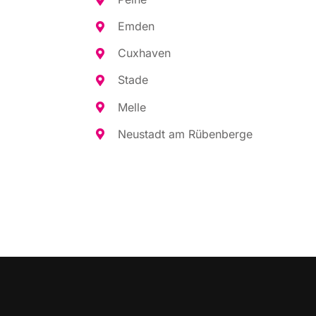
Emden
Cux­ha­ven
Sta­de
Mel­le
Neu­stadt am Rübenberge