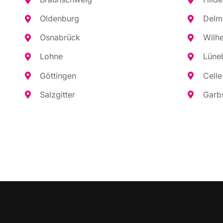
Olden­burg
Del­m
Osna­brück
Wil­h
Loh­ne
Lüne­
Göt­tin­gen
Cel­le
Salz­git­ter
Garb­