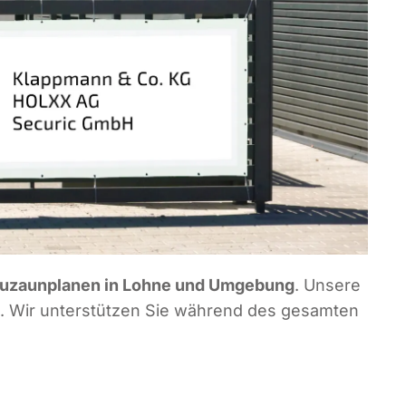
u­zaun­pla­nen in Loh­ne und Umge­bung
. Unse­re
n. Wir unter­stüt­zen Sie wäh­rend des gesam­ten