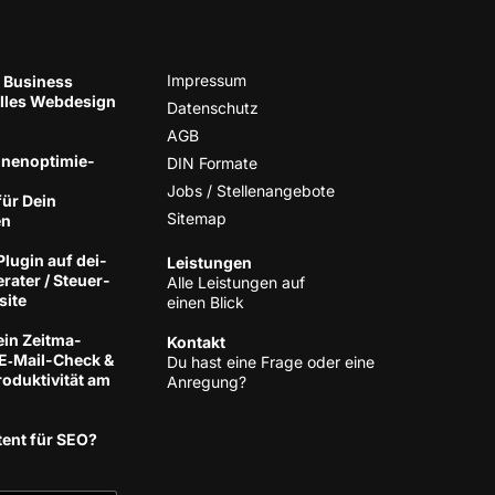
Impres­sum
 Business
el­les Web­de­sign
Daten­schutz
AGB
nen­op­ti­mie­
DIN For­ma­te
Jobs / Stellenangebote
für Dein
Site­map
en
lug­in auf dei­
Leis­tun­gen
­ra­ter / Steu­er­
Alle Leis­tun­gen auf
site
einen Blick
ein Zeit­ma­
Kon­takt
 E‑Mail-Check &
Du hast eine Fra­ge oder eine
­duk­ti­vi­tät am
Anregung?
tent für SEO?