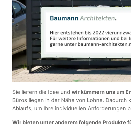
Sie lie­fern die Idee und
wir küm­mern uns um Ent
Büros lie­gen in der Nähe von Loh­ne. Dadurch kö
Ablaufs, um Ihre indi­vi­du­el­len Anfor­de­run­gen 
Wir bie­ten unter ande­rem fol­gen­de Pro­duk­te fü