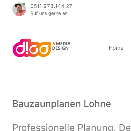
Zum
0511 978.144.27
Inhalt
Ruf uns ger­ne an
springen
Home
Bauzaunplanen Lohne
Pro­fes­sio­nel­le Pla­nung, 