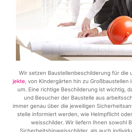
Wir set­zen Bau­stel­len­be­schil­de­rung für die 
jek­te
, von Kin­der­gär­ten hin zu Groß­bau­stel­l
um. Eine rich­ti­ge Beschil­de­rung ist wich­tig, 
und Besu­cher der Bau­stel­le aus arbeits­sch
immer genau über die jewei­li­gen Sicher­heits­an
stel­le infor­miert wer­den, wie Helm­pflicht ode
weis­schil­der. Wir lie­fern Ihnen sowohl Ba
Sicher­heits­hin­weis­schil­der, als auch indi­vi­du­