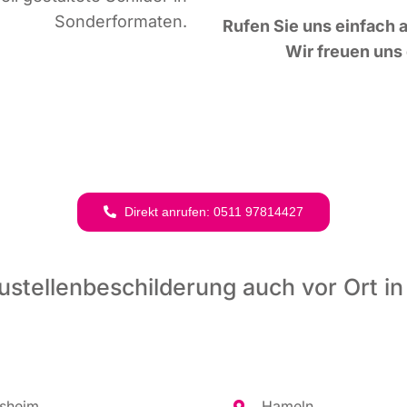
Sonderformaten.
Rufen Sie uns ein­fach a
Wir freu­en uns 
Direkt anru­fen: 0511 97814427
ustellenbeschilderung auch vor Ort in
es­heim
Hameln