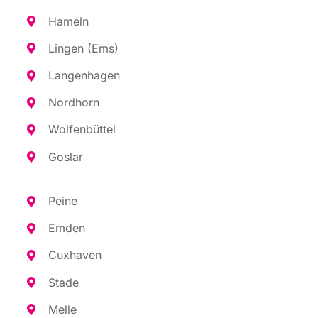
Hameln
Lin­gen (Ems)
Lan­gen­ha­gen
Nord­horn
Wol­fen­büt­tel
Gos­lar
Pei­ne
Emden
Cux­ha­ven
Sta­de
Mel­le