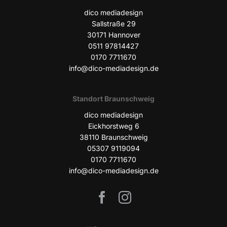
dico media­de­sign
Sall­stra­ße 29
30171 Han­no­ver
0511 97814427
0170 7711670
info@dico-mediadesign.de
Stand­ort Braunschweig
dico media­de­sign
Eick­horst­weg 6
38110 Braun­schweig
05307 9119094
0170 7711670
info@dico-mediadesign.de