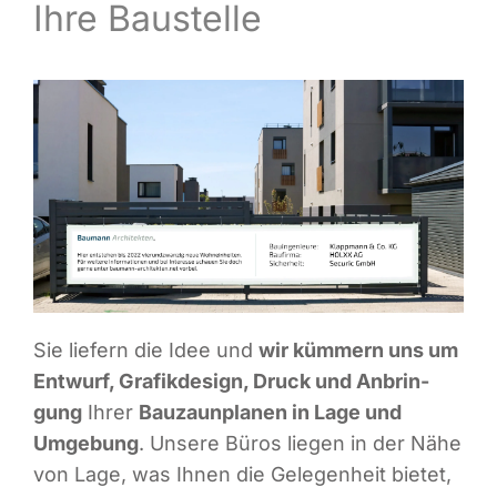
Ihre Baustelle
Infor­ma­ti­ves
Maga­zin
Sie lie­fern die Idee und
wir küm­mern uns um
Ent­wurf, Gra­fik­de­sign, Druck und Anbrin­
gung
Ihrer
Bau­zaun­pla­nen in Lage und
Umge­bung
. Unse­re Büros lie­gen in der Nähe
von Lage, was Ihnen die Gele­gen­heit bie­tet,