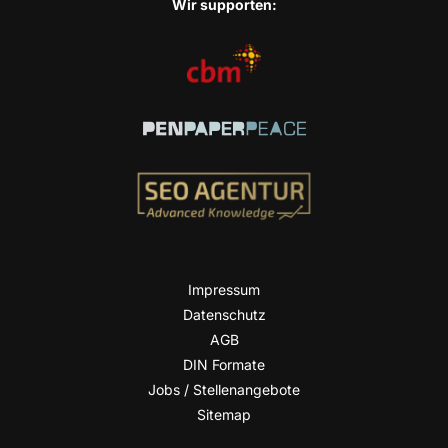
Wir sup­port­en:
Impres­sum
Daten­schutz
AGB
DIN For­ma­te
Jobs / Stellenangebote
Site­map