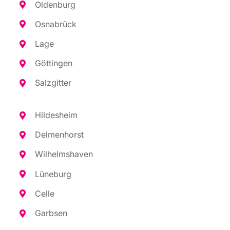
Olden­burg
Osna­brück
Lage
Göt­tin­gen
Salz­git­ter
Hil­des­heim
Del­men­horst
Wil­helms­ha­ven
Lüne­burg
Cel­le
Garb­sen