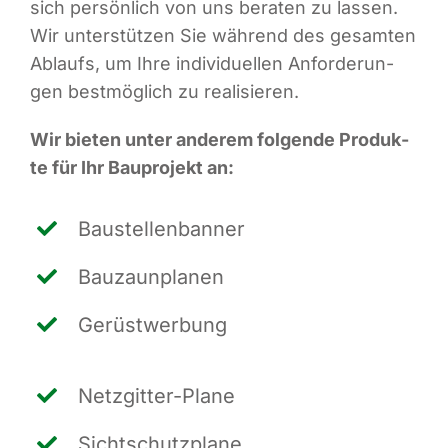
sich per­sön­lich von uns bera­ten zu las­sen.
Wir unter­stüt­zen Sie wäh­rend des gesam­ten
Ablaufs, um Ihre indi­vi­du­el­len Anfor­de­run­
gen best­mög­lich zu realisieren.
Wir bie­ten unter ande­rem fol­gen­de Pro­duk­
te für Ihr Bau­pro­jekt an:
Bau­stel­len­ban­ner
Bau­zaun­pla­nen
Gerüst­wer­bung
Netz­git­ter-Pla­ne
Sicht­schutz­pla­ne