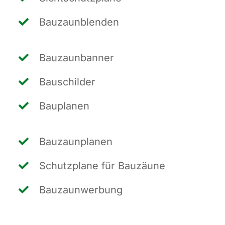
Bau­zaun­blen­den
Bau­zaun­ban­ner
Bau­schil­der
Bau­pla­nen
Bau­zaun­pla­nen
Schutz­pla­ne für Bauzäune
Bau­zaun­wer­bung