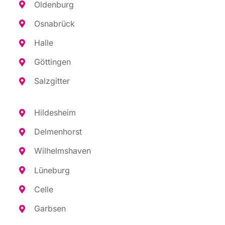
Olden­burg
Osna­brück
Hal­le
Göt­tin­gen
Salz­git­ter
Hil­des­heim
Del­men­horst
Wil­helms­ha­ven
Lüne­burg
Cel­le
Garb­sen