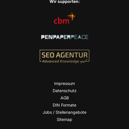
Wir sup­port­en:
Impres­sum
Daten­schutz
AGB
DIN For­ma­te
Jobs / Stellenangebote
Site­map