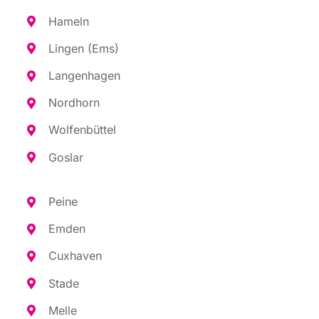
Hameln
Lin­gen (Ems)
Lan­gen­ha­gen
Nord­horn
Wol­fen­büt­tel
Gos­lar
Pei­ne
Emden
Cux­ha­ven
Sta­de
Mel­le