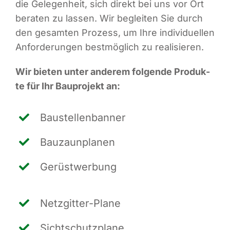
die Gele­gen­heit, sich direkt bei uns vor Ort
bera­ten zu las­sen. Wir beglei­ten Sie durch
den gesam­ten Pro­zess, um Ihre indi­vi­du­el­len
Anfor­de­run­gen best­mög­lich zu realisieren.
Wir bie­ten unter ande­rem fol­gen­de Pro­duk­
te für Ihr Bau­pro­jekt an:
Bau­stel­len­ban­ner
Bau­zaun­pla­nen
Gerüst­wer­bung
Netz­git­ter-Pla­ne
Sicht­schutz­pla­ne