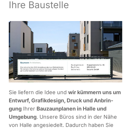
Ihre Baustelle
Infor­ma­ti­ves
Maga­zin
Sie lie­fern die Idee und
wir küm­mern uns um
Ent­wurf, Gra­fik­de­sign, Druck und Anbrin­
gung
Ihrer
Bau­zaun­pla­nen in Hal­le und
Umge­bung
. Unse­re Büros sind in der Nähe
von Hal­le ange­sie­delt. Dadurch haben Sie