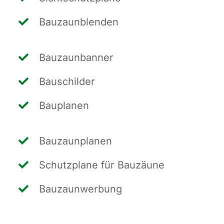
Bau­zaun­blen­den
Bau­zaun­ban­ner
Bau­schil­der
Bau­pla­nen
Bau­zaun­pla­nen
Schutz­pla­ne für Bauzäune
Bau­zaun­wer­bung