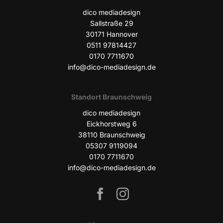
dico media­de­sign
Sall­stra­ße 29
30171 Han­no­ver
0511 97814427
0170 7711670
info@dico-mediadesign.de
Stand­ort Braunschweig
dico media­de­sign
Eick­horst­weg 6
38110 Braun­schweig
05307 9119094
0170 7711670
info@dico-mediadesign.de