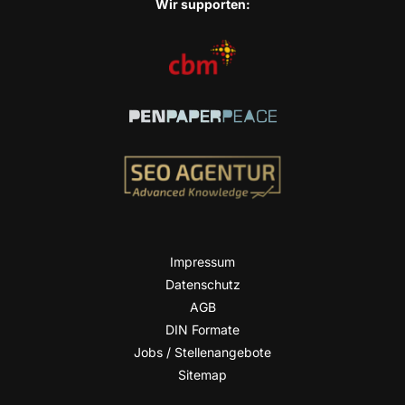
Wir sup­port­en:
Impres­sum
Daten­schutz
AGB
DIN For­ma­te
Jobs / Stellenangebote
Site­map