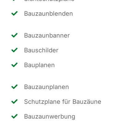
Bau­zaun­blen­den
Bau­zaun­ban­ner
Bau­schil­der
Bau­pla­nen
Bau­zaun­pla­nen
Schutz­pla­ne für Bauzäune
Bau­zaun­wer­bung