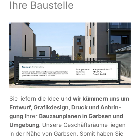
Ihre Baustelle
Infor­ma­ti­ves
Maga­zin
Sie lie­fern die Idee und
wir küm­mern uns um
Ent­wurf, Gra­fik­de­sign, Druck und Anbrin­
gung
Ihrer
Bau­zaun­pla­nen in Garb­sen und
Umge­bung
. Unse­re Geschäfts­räu­me lie­gen
in der Nähe von Garb­sen. Somit haben Sie