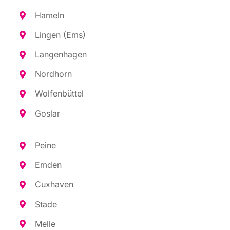
Hameln
Lin­gen (Ems)
Lan­gen­ha­gen
Nord­horn
Wol­fen­büt­tel
Gos­lar
Pei­ne
Emden
Cux­ha­ven
Sta­de
Mel­le