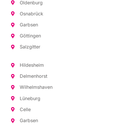
Olden­burg
Osna­brück
Garb­sen
Göt­tin­gen
Salz­git­ter
Hil­des­heim
Del­men­horst
Wil­helms­ha­ven
Lüne­burg
Cel­le
Garb­sen