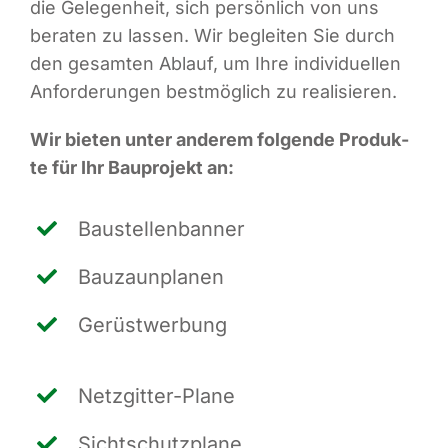
die Gele­gen­heit, sich per­sön­lich von uns
bera­ten zu las­sen. Wir beglei­ten Sie durch
den gesam­ten Ablauf, um Ihre indi­vi­du­el­len
Anfor­de­run­gen best­mög­lich zu realisieren.
Wir bie­ten unter ande­rem fol­gen­de Pro­duk­
te für Ihr Bau­pro­jekt an:
Bau­stel­len­ban­ner
Bau­zaun­pla­nen
Gerüst­wer­bung
Netz­git­ter-Pla­ne
Sicht­schutz­pla­ne