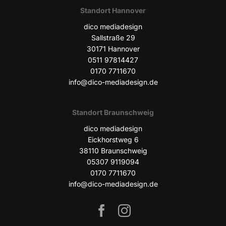
Stand­ort Hannover
dico media­de­sign
Sall­stra­ße 29
30171 Han­no­ver
0511 97814427
0170 7711670
info@dico-mediadesign.de
Stand­ort Braunschweig
dico media­de­sign
Eick­horst­weg 6
38110 Braun­schweig
05307 9119094
0170 7711670
info@dico-mediadesign.de