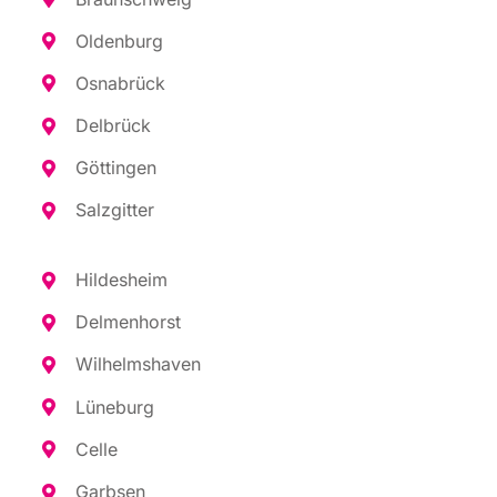
Olden­burg
Osna­brück
Del­brück
Göt­tin­gen
Salz­git­ter
Hil­des­heim
Del­men­horst
Wil­helms­ha­ven
Lüne­burg
Cel­le
Garb­sen