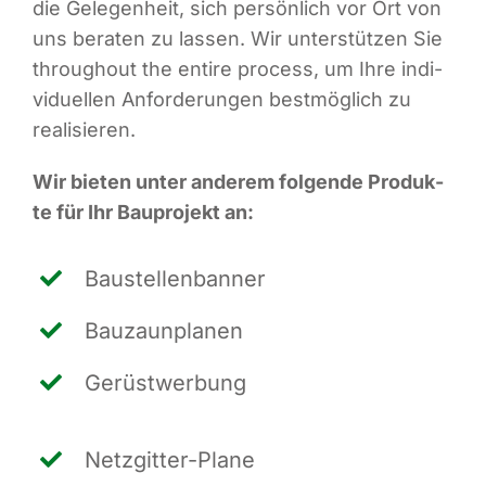
die Gele­gen­heit, sich per­sön­lich vor Ort von
uns bera­ten zu las­sen. Wir unter­stüt­zen Sie
throug­hout the enti­re pro­cess, um Ihre indi­
vi­du­el­len Anfor­de­run­gen best­mög­lich zu
realisieren.
Wir bie­ten unter ande­rem fol­gen­de Pro­duk­
te für Ihr Bau­pro­jekt an:
Bau­stel­len­ban­ner
Bau­zaun­pla­nen
Gerüst­wer­bung
Netz­git­ter-Pla­ne