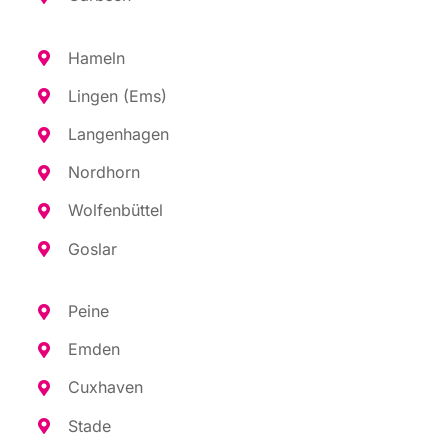
Hameln
Lin­gen (Ems)
Lan­gen­ha­gen
Nord­horn
Wol­fen­büt­tel
Gos­lar
Pei­ne
Emden
Cux­ha­ven
Sta­de