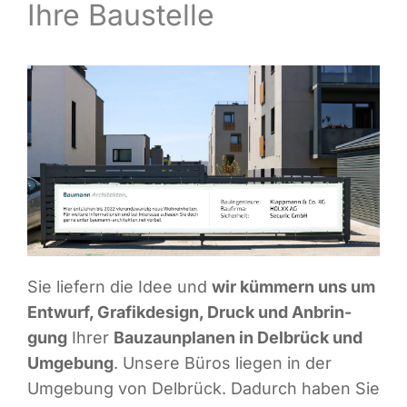
Ihre Baustelle
Infor­ma­ti­ves
Maga­zin
Sie lie­fern die Idee und
wir küm­mern uns um
Ent­wurf, Gra­fik­de­sign, Druck und Anbrin­
gung
Ihrer
Bau­zaun­pla­nen in Del­brück und
Umge­bung
. Unse­re Büros lie­gen in der
Umge­bung von Del­brück. Dadurch haben Sie