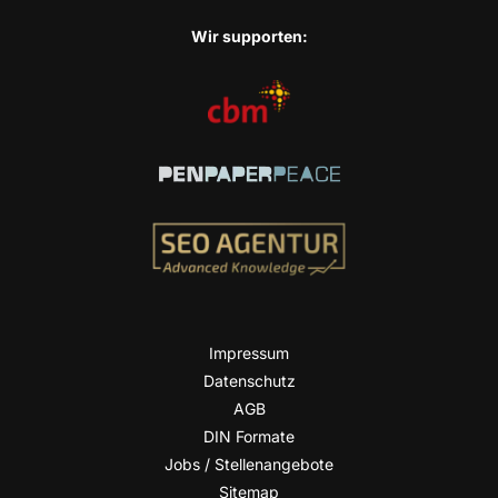
Wir sup­port­en:
Impres­sum
Daten­schutz
AGB
DIN For­ma­te
Jobs / Stellenangebote
Site­map