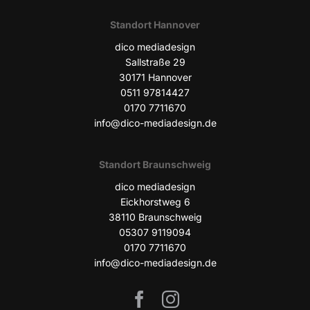
Stand­ort Hannover
dico media­de­sign
Sall­stra­ße 29
30171 Han­no­ver
0511 97814427
0170 7711670
info@dico-mediadesign.de
Stand­ort Braunschweig
dico media­de­sign
Eick­horst­weg 6
38110 Braun­schweig
05307 9119094
0170 7711670
info@dico-mediadesign.de