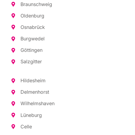
Braun­schweig
Olden­burg
Osna­brück
Burg­we­del
Göt­tin­gen
Salz­git­ter
Hil­des­heim
Del­men­horst
Wil­helms­ha­ven
Lüne­burg
Cel­le