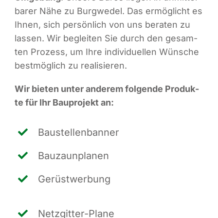
ba­rer Nähe zu Burg­we­del. Das ermög­licht es
Ihnen, sich per­sön­lich von uns bera­ten zu
las­sen. Wir beglei­ten Sie durch den gesam­
ten Pro­zess, um Ihre indi­vi­du­el­len Wün­sche
best­mög­lich zu realisieren.
Wir bie­ten unter ande­rem fol­gen­de Pro­duk­
te für Ihr Bau­pro­jekt an:
Bau­stel­len­ban­ner
Bau­zaun­pla­nen
Gerüst­wer­bung
Netz­git­ter-Pla­ne