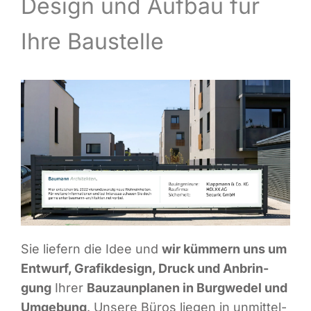
Design und Auf­bau für
Infor­ma­ti­ves
Ihre Baustelle
Maga­zin
Sie lie­fern die Idee und
wir küm­mern uns um
Ent­wurf, Gra­fik­de­sign, Druck und Anbrin­
gung
Ihrer
Bau­zaun­pla­nen in Burg­we­del und
Umge­bung
. Unse­re Büros lie­gen in unmit­tel­