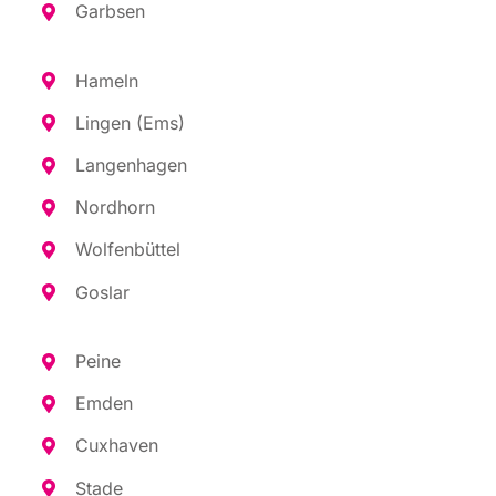
Garb­sen
Hameln
Lin­gen (Ems)
Lan­gen­ha­gen
Nord­horn
Wol­fen­büt­tel
Gos­lar
Pei­ne
Emden
Cux­ha­ven
Sta­de