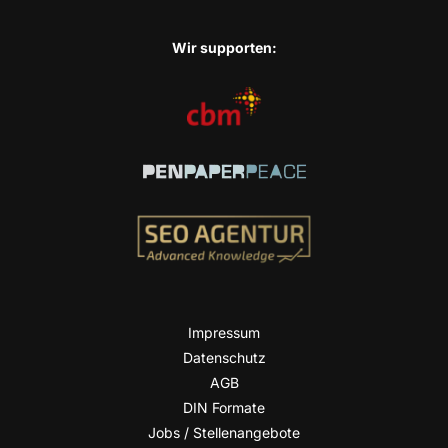
Wir sup­port­en:
Impres­sum
Daten­schutz
AGB
DIN For­ma­te
Jobs / Stellenangebote