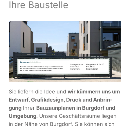
Ihre Baustelle
Infor­ma­ti­ves
Maga­zin
Sie lie­fern die Idee und
wir küm­mern uns um
Ent­wurf, Gra­fik­de­sign, Druck und Anbrin­
gung
Ihrer
Bau­zaun­pla­nen in Burg­dorf und
Umge­bung
. Unse­re Geschäfts­räu­me lie­gen
in der Nähe von Burg­dorf. Sie kön­nen sich