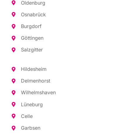
Olden­burg
Osna­brück
Burg­dorf
Göt­tin­gen
Salz­git­ter
Hil­des­heim
Del­men­horst
Wil­helms­ha­ven
Lüne­burg
Cel­le
Garb­sen