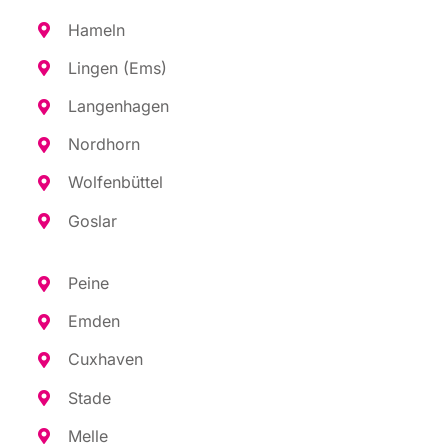
Hameln
Lin­gen (Ems)
Lan­gen­ha­gen
Nord­horn
Wol­fen­büt­tel
Gos­lar
Pei­ne
Emden
Cux­ha­ven
Sta­de
Mel­le