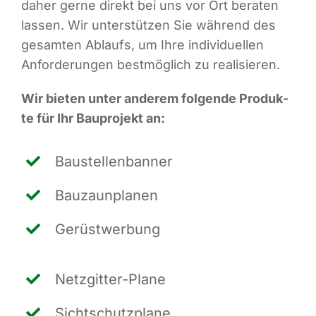
daher ger­ne direkt bei uns vor Ort bera­ten
las­sen. Wir unter­stüt­zen Sie wäh­rend des
gesam­ten Ablaufs, um Ihre indi­vi­du­el­len
Anfor­de­run­gen best­mög­lich zu realisieren.
Wir bie­ten unter ande­rem fol­gen­de Pro­duk­
te für Ihr Bau­pro­jekt an:
Bau­stel­len­ban­ner
Bau­zaun­pla­nen
Gerüst­wer­bung
Netz­git­ter-Pla­ne
Sicht­schutz­pla­ne