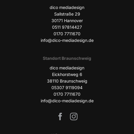
dico media­de­sign
Sall­stra­ße 29
30171 Han­no­ver
0511 97814427
0170 7711670
info@dico-mediadesign.de
Stand­ort Braunschweig
dico media­de­sign
Eick­horst­weg 6
38110 Braun­schweig
05307 9119094
0170 7711670
info@dico-mediadesign.de