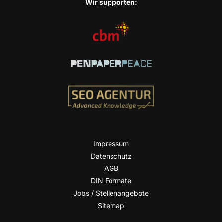
Wir sup­port­en:
Impres­sum
Daten­schutz
AGB
DIN For­ma­te
Jobs / Stellenangebote
Site­map