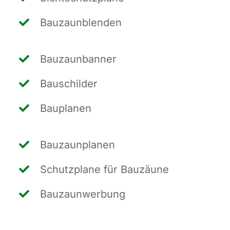
Bau­zaun­blen­den
Bau­zaun­ban­ner
Bau­schil­der
Bau­pla­nen
Bau­zaun­pla­nen
Schutz­pla­ne für Bauzäune
Bau­zaun­wer­bung