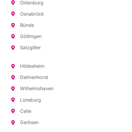
Olden­burg
Osna­brück
Bün­de
Göt­tin­gen
Salz­git­ter
Hil­des­heim
Del­men­horst
Wil­helms­ha­ven
Lüne­burg
Cel­le
Garb­sen