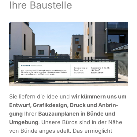
Ihre Baustelle
Infor­ma­ti­ves
Maga­zin
Sie lie­fern die Idee und
wir küm­mern uns um
Ent­wurf, Gra­fik­de­sign, Druck und Anbrin­
gung
Ihrer
Bau­zaun­pla­nen in Bün­de und
Umge­bung
. Unse­re Büros sind in der Nähe
von Bün­de ange­sie­delt. Das ermög­licht