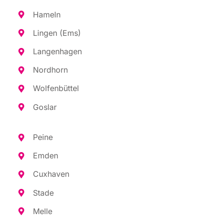
Hameln
Lin­gen (Ems)
Lan­gen­ha­gen
Nord­horn
Wol­fen­büt­tel
Gos­lar
Pei­ne
Emden
Cux­ha­ven
Sta­de
Mel­le