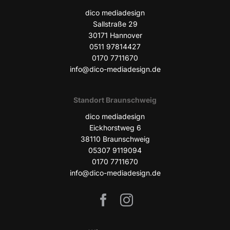
dico media­de­sign
Sall­stra­ße 29
30171 Han­no­ver
0511 97814427
0170 7711670
info@dico-mediadesign.de
Stand­ort Braunschweig
dico media­de­sign
Eick­horst­weg 6
38110 Braun­schweig
05307 9119094
0170 7711670
info@dico-mediadesign.de