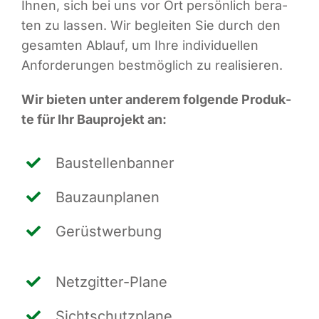
Ihnen, sich bei uns vor Ort per­sön­lich bera­
ten zu las­sen. Wir beglei­ten Sie durch den
gesam­ten Ablauf, um Ihre indi­vi­du­el­len
Anfor­de­run­gen best­mög­lich zu realisieren.
Wir bie­ten unter ande­rem fol­gen­de Pro­duk­
te für Ihr Bau­pro­jekt an:
Bau­stel­len­ban­ner
Bau­zaun­pla­nen
Gerüst­wer­bung
Netz­git­ter-Pla­ne
Sicht­schutz­pla­ne