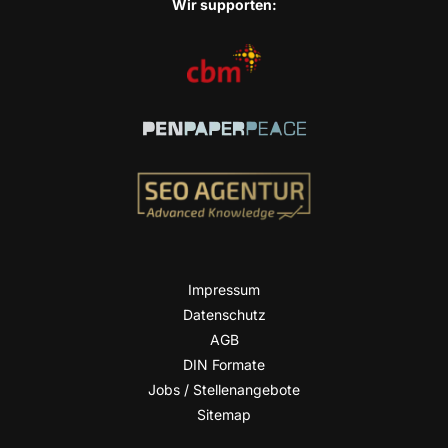
Wir sup­port­en:
Impres­sum
Daten­schutz
AGB
DIN For­ma­te
Jobs / Stellenangebote
Site­map