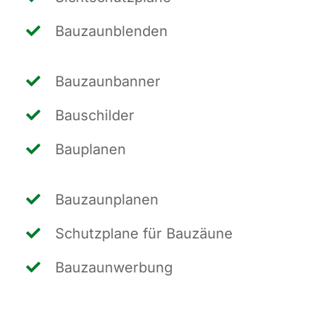
Bau­zaun­blen­den
Bau­zaun­ban­ner
Bau­schil­der
Bau­pla­nen
Bau­zaun­pla­nen
Schutz­pla­ne für Bauzäune
Bau­zaun­wer­bung