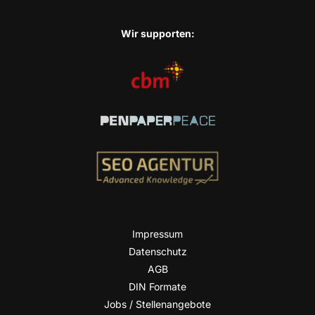
Wir sup­port­en:
Impres­sum
Daten­schutz
AGB
DIN For­ma­te
Jobs / Stellenangebote