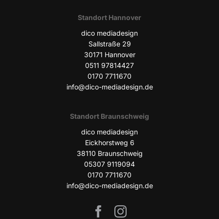
Stand­ort Hannover
dico media­de­sign
Sall­stra­ße 29
30171 Han­no­ver
0511 97814427
0170 7711670
info@dico-mediadesign.de
Stand­ort Braunschweig
dico media­de­sign
Eick­horst­weg 6
38110 Braun­schweig
05307 9119094
0170 7711670
info@dico-mediadesign.de