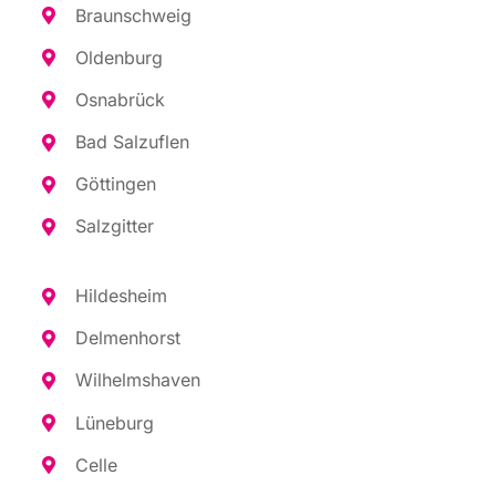
Braun­schweig
Olden­burg
Osna­brück
Bad Sal­zu­flen
Göt­tin­gen
Salz­git­ter
Hil­des­heim
Del­men­horst
Wil­helms­ha­ven
Lüne­burg
Cel­le