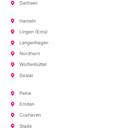
Garb­sen
Hameln
Lin­gen (Ems)
Lan­gen­ha­gen
Nord­horn
Wol­fen­büt­tel
Gos­lar
Pei­ne
Emden
Cux­ha­ven
Sta­de