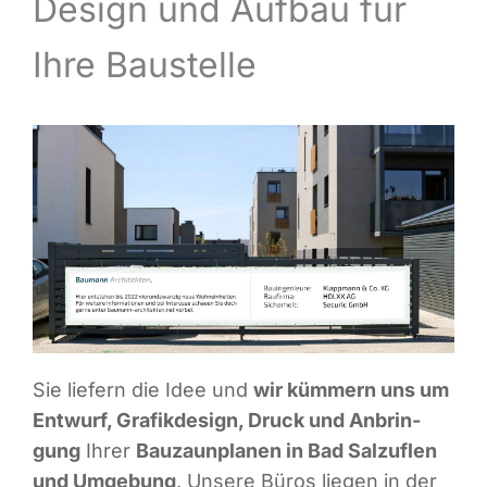
Design und Auf­bau für
Infor­ma­ti­ves
Ihre Baustelle
Maga­zin
Sie lie­fern die Idee und
wir küm­mern uns um
Ent­wurf, Gra­fik­de­sign, Druck und Anbrin­
gung
Ihrer
Bau­zaun­pla­nen in Bad Sal­zu­flen
und Umge­bung
. Unse­re Büros lie­gen in der