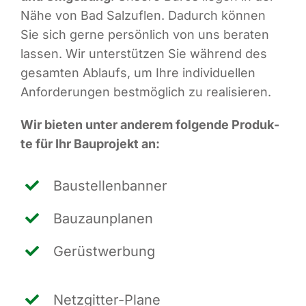
Nähe von Bad Sal­zu­flen. Dadurch kön­nen
Sie sich ger­ne per­sön­lich von uns bera­ten
las­sen. Wir unter­stüt­zen Sie wäh­rend des
gesam­ten Ablaufs, um Ihre indi­vi­du­el­len
Anfor­de­run­gen best­mög­lich zu realisieren.
Wir bie­ten unter ande­rem fol­gen­de Pro­duk­
te für Ihr Bau­pro­jekt an:
Bau­stel­len­ban­ner
Bau­zaun­pla­nen
Gerüst­wer­bung
Netz­git­ter-Pla­ne