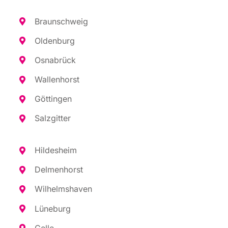
Braun­schweig
Olden­burg
Osna­brück
Wal­len­horst
Göt­tin­gen
Salz­git­ter
Hil­des­heim
Del­men­horst
Wil­helms­ha­ven
Lüne­burg
Cel­le