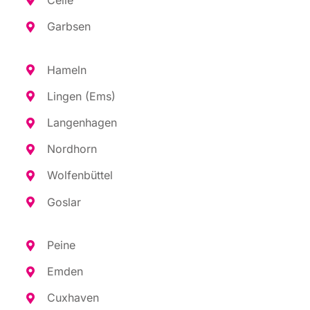
Garb­sen
Hameln
Lin­gen (Ems)
Lan­gen­ha­gen
Nord­horn
Wol­fen­büt­tel
Gos­lar
Pei­ne
Emden
Cux­ha­ven