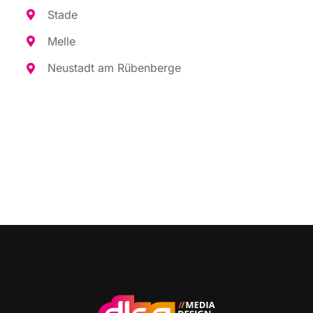
Sta­de
Mel­le
Neu­stadt am Rübenberge