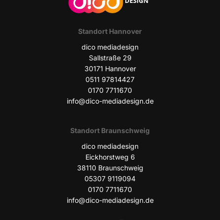
Stand­ort Hannover
dico media­de­sign
Sall­stra­ße 29
30171 Han­no­ver
0511 97814427
0170 7711670
info@dico-mediadesign.de
Stand­ort Braunschweig
dico media­de­sign
Eick­horst­weg 6
38110 Braun­schweig
05307 9119094
0170 7711670
info@dico-mediadesign.de