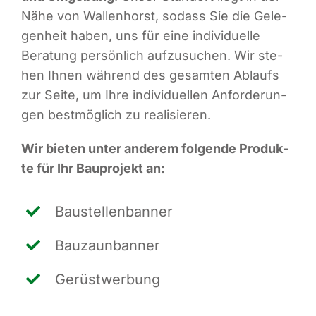
Nähe von Wal­len­horst, sodass Sie die Gele­
gen­heit haben, uns für eine indi­vi­du­el­le
Bera­tung per­sön­lich auf­zu­su­chen. Wir ste­
hen Ihnen wäh­rend des gesam­ten Ablaufs
zur Sei­te, um Ihre indi­vi­du­el­len Anfor­de­run­
gen best­mög­lich zu realisieren.
Wir bie­ten unter ande­rem fol­gen­de Pro­duk­
te für Ihr Bau­pro­jekt an:
Bau­stel­len­ban­ner
Bau­zaun­ban­ner
Gerüst­wer­bung