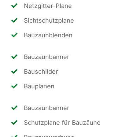
Netz­git­ter-Pla­ne
Sicht­schutz­pla­ne
Bau­zaun­blen­den
Bau­zaun­ban­ner
Bau­schil­der
Bau­pla­nen
Bau­zaun­ban­ner
Schutz­pla­ne für Bauzäune