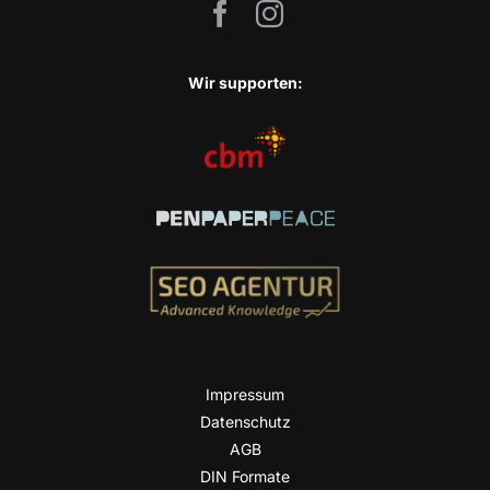
Wir sup­port­en:
Impres­sum
Daten­schutz
AGB
DIN For­ma­te