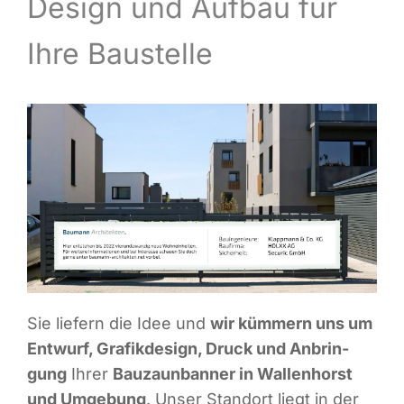
Design und Auf­bau für
Infor­ma­ti­ves
Ihre Baustelle
Maga­zin
Sie lie­fern die Idee und
wir küm­mern uns um
Ent­wurf, Gra­fik­de­sign, Druck und Anbrin­
gung
Ihrer
Bau­zaun­ban­ner in Wal­len­horst
und Umge­bung
. Unser Stand­ort liegt in der