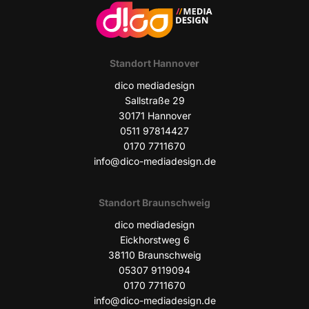
Stand­ort Hannover
dico media­de­sign
Sall­stra­ße 29
30171 Han­no­ver
0511 97814427
0170 7711670
info@dico-mediadesign.de
Stand­ort Braunschweig
dico media­de­sign
Eick­horst­weg 6
38110 Braun­schweig
05307 9119094
0170 7711670
info@dico-mediadesign.de