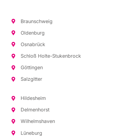
Braun­schweig
Olden­burg
Osna­brück
Schloß Hol­te-Stu­ken­b­rock
Göt­tin­gen
Salz­git­ter
Hil­des­heim
Del­men­horst
Wil­helms­ha­ven
Lüne­burg