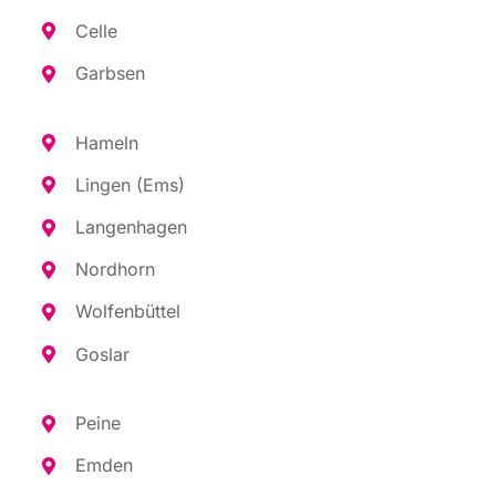
Cel­le
Garb­sen
Hameln
Lin­gen (Ems)
Lan­gen­ha­gen
Nord­horn
Wol­fen­büt­tel
Gos­lar
Pei­ne
Emden