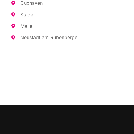
Cux­ha­ven
Sta­de
Mel­le
Neu­stadt am Rübenberge