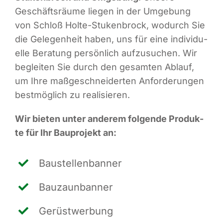
Geschäfts­räu­me lie­gen in der Umge­bung
von Schloß Hol­te-Stu­ken­b­rock, wodurch Sie
die Gele­gen­heit haben, uns für eine indi­vi­du­
el­le Bera­tung per­sön­lich auf­zu­su­chen. Wir
beglei­ten Sie durch den gesam­ten Ablauf,
um Ihre maß­ge­schnei­der­ten Anfor­de­run­gen
best­mög­lich zu realisieren.
Wir bie­ten unter ande­rem fol­gen­de Pro­duk­
te für Ihr Bau­pro­jekt an:
Bau­stel­len­ban­ner
Bau­zaun­ban­ner
Gerüst­wer­bung