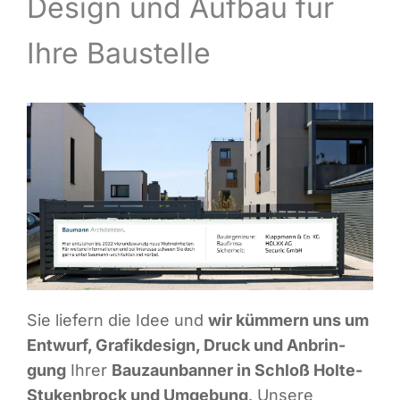
Design und Auf­bau für
Infor­ma­ti­ves
Ihre Baustelle
Maga­zin
Sie lie­fern die Idee und
wir küm­mern uns um
Ent­wurf, Gra­fik­de­sign, Druck und Anbrin­
gung
Ihrer
Bau­zaun­ban­ner in Schloß Hol­te-
Stu­ken­b­rock und Umge­bung
. Unse­re