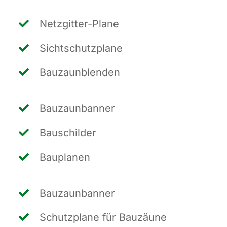
Netz­git­ter-Pla­ne
Sicht­schutz­pla­ne
Bau­zaun­blen­den
Bau­zaun­ban­ner
Bau­schil­der
Bau­pla­nen
Bau­zaun­ban­ner
Schutz­pla­ne für Bauzäune