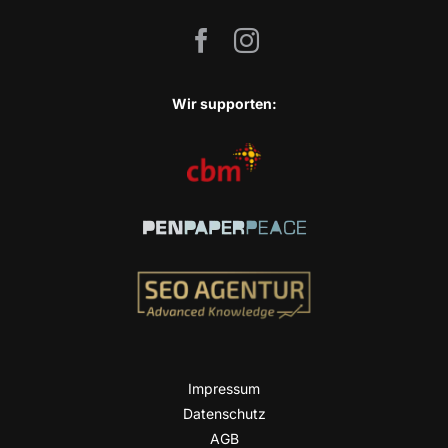
Wir sup­port­en:
Impres­sum
Daten­schutz
AGB