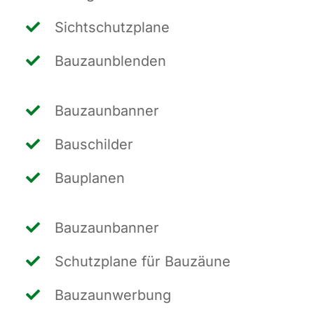
Sicht­schutz­pla­ne
Bau­zaun­blen­den
Bau­zaun­ban­ner
Bau­schil­der
Bau­pla­nen
Bau­zaun­ban­ner
Schutz­pla­ne für Bauzäune
Bau­zaun­wer­bung