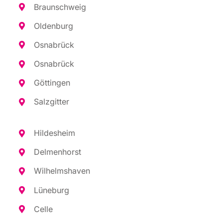
Braun­schweig
Olden­burg
Osna­brück
Osna­brück
Göt­tin­gen
Salz­git­ter
Hil­des­heim
Del­men­horst
Wil­helms­ha­ven
Lüne­burg
Cel­le