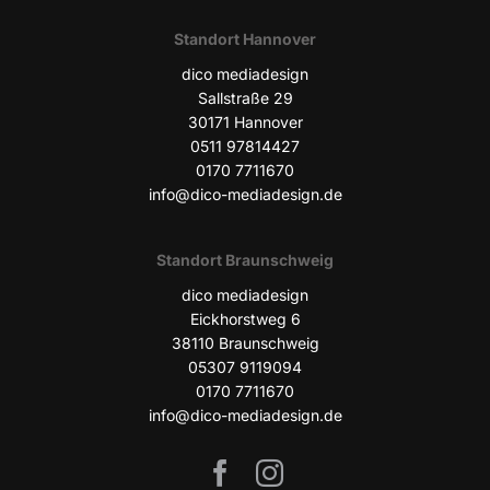
Stand­ort Hannover
dico media­de­sign
Sall­stra­ße 29
30171 Han­no­ver
0511 97814427
0170 7711670
info@dico-mediadesign.de
Stand­ort Braunschweig
dico media­de­sign
Eick­horst­weg 6
38110 Braun­schweig
05307 9119094
0170 7711670
info@dico-mediadesign.de