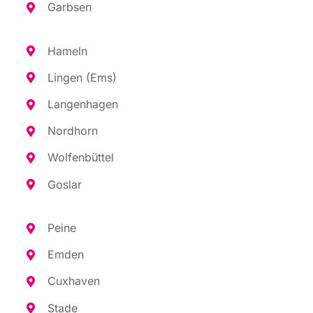
Garb­sen
Hameln
Lin­gen (Ems)
Lan­gen­ha­gen
Nord­horn
Wol­fen­büt­tel
Gos­lar
Pei­ne
Emden
Cux­ha­ven
Sta­de