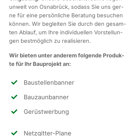
unweit von Osna­brück, sodass Sie uns ger­
ne für eine per­sön­li­che Bera­tung besu­chen
kön­nen. Wir beglei­ten Sie durch den gesam­
ten Ablauf, um Ihre indi­vi­du­el­len Vor­stel­lun­
gen best­mög­lich zu realisieren.
Wir bie­ten unter ande­rem fol­gen­de Pro­duk­
te für Ihr Bau­pro­jekt an:
Bau­stel­len­ban­ner
Bau­zaun­ban­ner
Gerüst­wer­bung
Netz­git­ter-Pla­ne