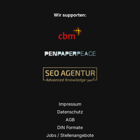
Wir sup­port­en:
Impres­sum
Daten­schutz
AGB
DIN For­ma­te
Jobs / Stellenangebote