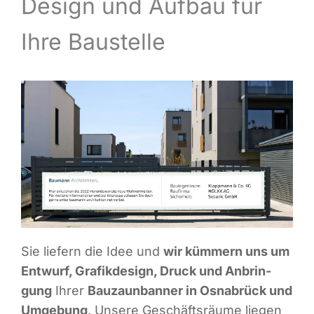
Design und Auf­bau für
Infor­ma­ti­ves
Ihre Baustelle
Maga­zin
Sie lie­fern die Idee und
wir küm­mern uns um
Ent­wurf, Gra­fik­de­sign, Druck und Anbrin­
gung
Ihrer
Bau­zaun­ban­ner in Osna­brück und
Umge­bung
. Unse­re Geschäfts­räu­me lie­gen