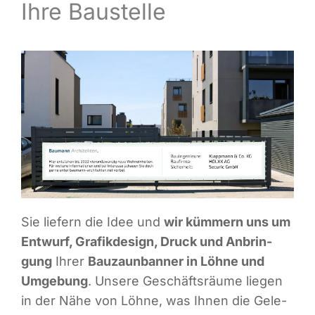
Ihre Baustelle
Infor­ma­ti­ves
Maga­zin
Sie lie­fern die Idee und
wir küm­mern uns um
Ent­wurf, Gra­fik­de­sign, Druck und Anbrin­
gung
Ihrer
Bau­zaun­ban­ner in Löh­ne und
Umge­bung
. Unse­re Geschäfts­räu­me lie­gen
in der Nähe von Löh­ne, was Ihnen die Gele­