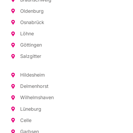
Olden­burg
Osna­brück
Löh­ne
Göt­tin­gen
Salz­git­ter
Hil­des­heim
Del­men­horst
Wil­helms­ha­ven
Lüne­burg
Cel­le
Garb­sen