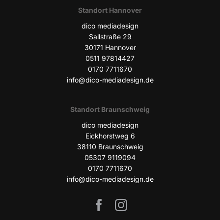
Stand­ort Hannover
dico media­de­sign
Sall­stra­ße 29
30171 Han­no­ver
0511 97814427
0170 7711670
info@dico-mediadesign.de
Stand­ort Braunschweig
dico media­de­sign
Eick­horst­weg 6
38110 Braun­schweig
05307 9119094
0170 7711670
info@dico-mediadesign.de