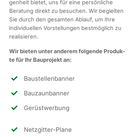
gen­heit bie­tet, uns für eine per­sön­li­che
Bera­tung direkt zu besu­chen. Wir beglei­ten
Sie durch den gesam­ten Ablauf, um Ihre
indi­vi­du­el­len Vor­stel­lun­gen best­mög­lich zu
realisieren.
Wir bie­ten unter ande­rem fol­gen­de Pro­duk­
te für Ihr Bau­pro­jekt an:
Bau­stel­len­ban­ner
Bau­zaun­ban­ner
Gerüst­wer­bung
Netz­git­ter-Pla­ne