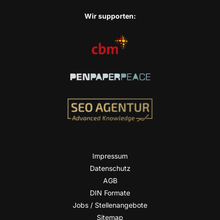
Wir sup­port­en:
Impres­sum
Daten­schutz
AGB
DIN For­ma­te
Jobs / Stellenangebote
Site­map