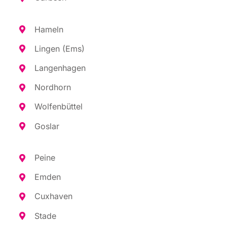
Hameln
Lin­gen (Ems)
Lan­gen­ha­gen
Nord­horn
Wol­fen­büt­tel
Gos­lar
Pei­ne
Emden
Cux­ha­ven
Sta­de