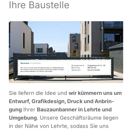
Ihre Baustelle
Infor­ma­ti­ves
Maga­zin
Sie lie­fern die Idee und
wir küm­mern uns um
Ent­wurf, Gra­fik­de­sign, Druck und Anbrin­
gung
Ihrer
Bau­zaun­ban­ner in Lehr­te und
Umge­bung
. Unse­re Geschäfts­räu­me lie­gen
in der Nähe von Lehr­te, sodass Sie uns