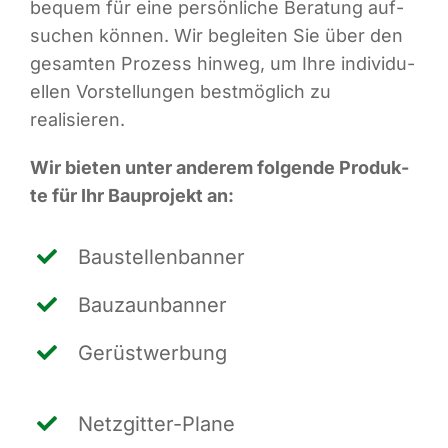
bequem für eine per­sön­li­che Bera­tung auf­
su­chen kön­nen. Wir beglei­ten Sie über den
gesam­ten Pro­zess hin­weg, um Ihre indi­vi­du­
el­len Vor­stel­lun­gen best­mög­lich zu
realisieren.
Wir bie­ten unter ande­rem fol­gen­de Pro­duk­
te für Ihr Bau­pro­jekt an:
Bau­stel­len­ban­ner
Bau­zaun­ban­ner
Gerüst­wer­bung
Netz­git­ter-Pla­ne