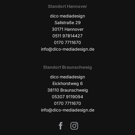
Stand­ort Hannover
dico media­de­sign
Sall­stra­ße 29
30171 Han­no­ver
0511 97814427
0170 7711670
info@dico-mediadesign.de
Stand­ort Braunschweig
dico media­de­sign
Eick­horst­weg 6
38110 Braun­schweig
05307 9119094
0170 7711670
info@dico-mediadesign.de