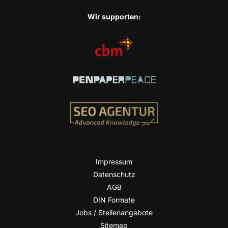
Wir sup­port­en:
Impres­sum
Daten­schutz
AGB
DIN For­ma­te
Jobs / Stellenangebote
Site­map