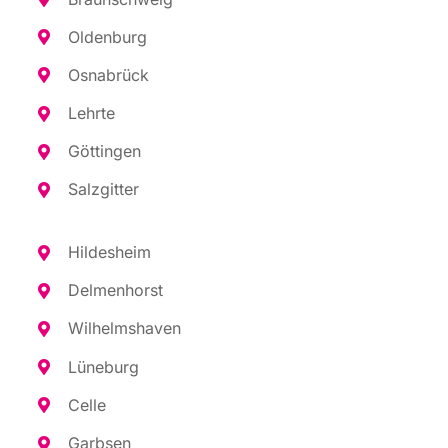
Olden­burg
Osna­brück
Lehr­te
Göt­tin­gen
Salz­git­ter
Hil­des­heim
Del­men­horst
Wil­helms­ha­ven
Lüne­burg
Cel­le
Garb­sen