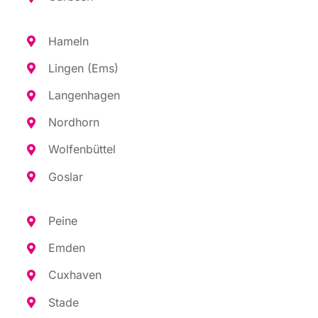
Hameln
Lin­gen (Ems)
Lan­gen­ha­gen
Nord­horn
Wol­fen­büt­tel
Gos­lar
Pei­ne
Emden
Cux­ha­ven
Sta­de