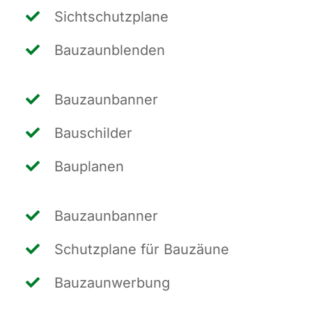
Sicht­schutz­pla­ne
Bau­zaun­blen­den
Bau­zaun­ban­ner
Bau­schil­der
Bau­pla­nen
Bau­zaun­ban­ner
Schutz­pla­ne für Bauzäune
Bau­zaun­wer­bung