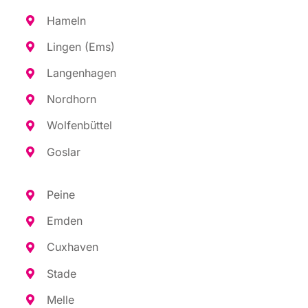
Hameln
Lin­gen (Ems)
Lan­gen­ha­gen
Nord­horn
Wol­fen­büt­tel
Gos­lar
Pei­ne
Emden
Cux­ha­ven
Sta­de
Mel­le