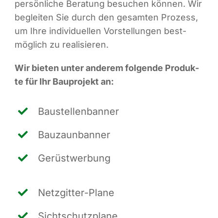
per­sön­li­che Bera­tung besu­chen kön­nen. Wir
beglei­ten Sie durch den gesam­ten Pro­zess,
um Ihre indi­vi­du­el­len Vor­stel­lun­gen best­
mög­lich zu realisieren.
Wir bie­ten unter ande­rem fol­gen­de Pro­duk­
te für Ihr Bau­pro­jekt an:
Bau­stel­len­ban­ner
Bau­zaun­ban­ner
Gerüst­wer­bung
Netz­git­ter-Pla­ne
Sicht­schutz­pla­ne