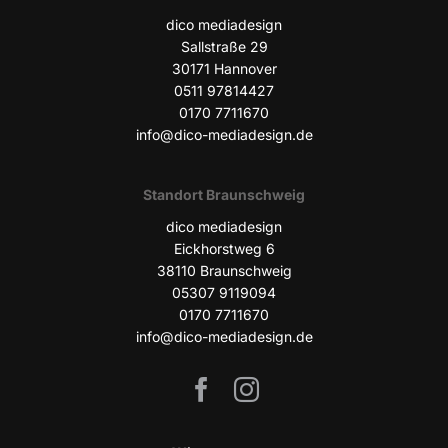
dico media­de­sign
Sall­stra­ße 29
30171 Han­no­ver
0511 97814427
0170 7711670
info@dico-mediadesign.de
Stand­ort Braunschweig
dico media­de­sign
Eick­horst­weg 6
38110 Braun­schweig
05307 9119094
0170 7711670
info@dico-mediadesign.de