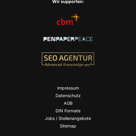
Wir sup­port­en:
Impres­sum
Daten­schutz
AGB
DIN For­ma­te
Jobs / Stellenangebote
Site­map