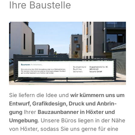
Ihre Baustelle
Infor­ma­ti­ves
Maga­zin
Sie lie­fern die Idee und
wir küm­mern uns um
Ent­wurf, Gra­fik­de­sign, Druck und Anbrin­
gung
Ihrer
Bau­zaun­ban­ner in Höx­ter und
Umge­bung
. Unse­re Büros lie­gen in der Nähe
von Höx­ter, sodass Sie uns ger­ne für eine