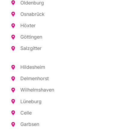
Olden­burg
Osna­brück
Höx­ter
Göt­tin­gen
Salz­git­ter
Hil­des­heim
Del­men­horst
Wil­helms­ha­ven
Lüne­burg
Cel­le
Garb­sen