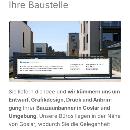
Ihre Baustelle
Infor­ma­ti­ves
Maga­zin
Sie lie­fern die Idee und
wir küm­mern uns um
Ent­wurf, Gra­fik­de­sign, Druck und Anbrin­
gung
Ihrer
Bau­zaun­ban­ner in Gos­lar und
Umge­bung
. Unse­re Büros lie­gen in der Nähe
von Gos­lar, wodurch Sie die Gele­gen­heit