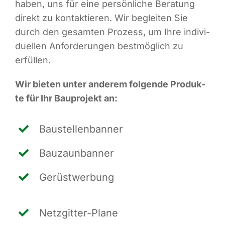
haben, uns für eine per­sön­li­che Bera­tung
direkt zu kon­tak­tie­ren. Wir beglei­ten Sie
durch den gesam­ten Pro­zess, um Ihre indi­vi­
du­el­len Anfor­de­run­gen best­mög­lich zu
erfüllen.
Wir bie­ten unter ande­rem fol­gen­de Pro­duk­
te für Ihr Bau­pro­jekt an:
Bau­stel­len­ban­ner
Bau­zaun­ban­ner
Gerüst­wer­bung
Netz­git­ter-Pla­ne