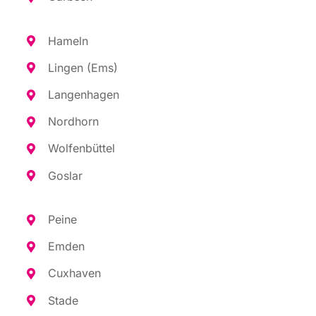
Hameln
Lin­gen (Ems)
Lan­gen­ha­gen
Nord­horn
Wol­fen­büt­tel
Gos­lar
Pei­ne
Emden
Cux­ha­ven
Sta­de