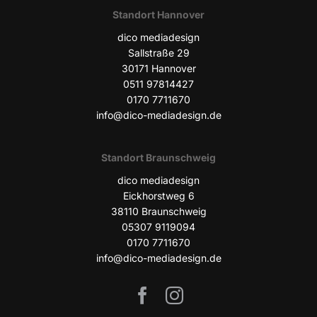
Stand­ort Hannover
dico media­de­sign
Sall­stra­ße 29
30171 Han­no­ver
0511 97814427
0170 7711670
info@dico-mediadesign.de
Stand­ort Braunschweig
dico media­de­sign
Eick­horst­weg 6
38110 Braun­schweig
05307 9119094
0170 7711670
info@dico-mediadesign.de