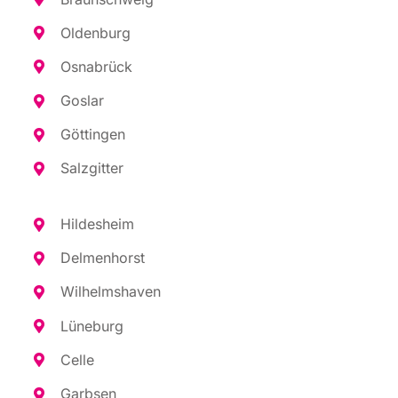
Olden­burg
Osna­brück
Gos­lar
Göt­tin­gen
Salz­git­ter
Hil­des­heim
Del­men­horst
Wil­helms­ha­ven
Lüne­burg
Cel­le
Garb­sen