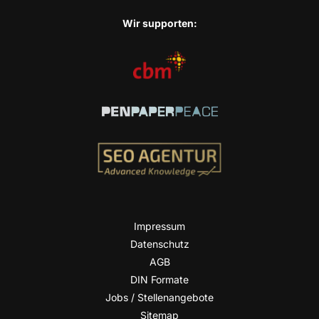
Wir sup­port­en:
Impres­sum
Daten­schutz
AGB
DIN For­ma­te
Jobs / Stellenangebote
Site­map