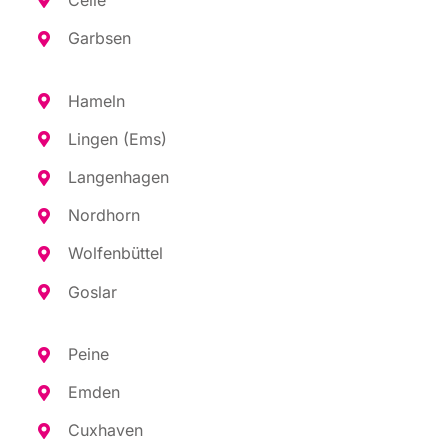
Garb­sen
Hameln
Lin­gen (Ems)
Lan­gen­ha­gen
Nord­horn
Wol­fen­büt­tel
Gos­lar
Pei­ne
Emden
Cux­ha­ven