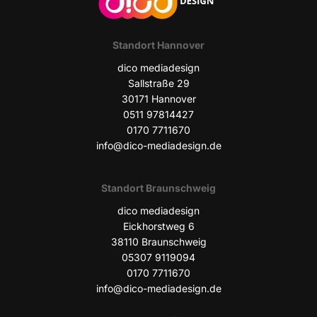
Stand­ort Hannover
dico media­de­sign
Sall­stra­ße 29
30171 Han­no­ver
0511 97814427
0170 7711670
info@dico-mediadesign.de
Stand­ort Braunschweig
dico media­de­sign
Eick­horst­weg 6
38110 Braun­schweig
05307 9119094
0170 7711670
info@dico-mediadesign.de