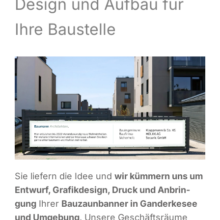
Design und Auf­bau für
Infor­ma­ti­ves
Ihre Baustelle
Maga­zin
Sie lie­fern die Idee und
wir küm­mern uns um
Ent­wurf, Gra­fik­de­sign, Druck und Anbrin­
gung
Ihrer
Bau­zaun­ban­ner in Gan­der­ke­see
und Umge­bung
. Unse­re Geschäfts­räu­me