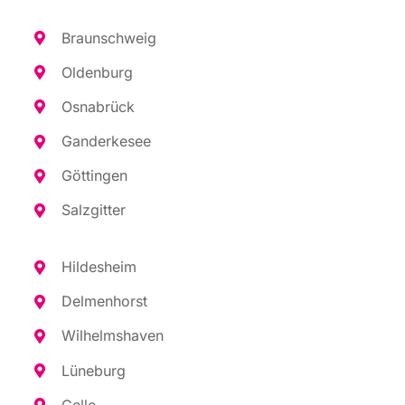
Braun­schweig
Olden­burg
Osna­brück
Gan­der­ke­see
Göt­tin­gen
Salz­git­ter
Hil­des­heim
Del­men­horst
Wil­helms­ha­ven
Lüne­burg
Cel­le