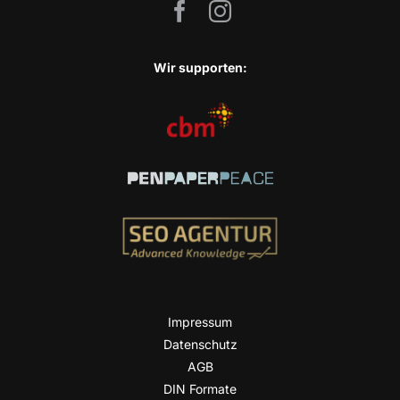
Wir sup­port­en:
Impres­sum
Daten­schutz
AGB
DIN For­ma­te