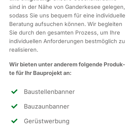
sind in der Nähe von Gan­der­ke­see gele­gen,
sodass Sie uns bequem für eine indi­vi­du­el­le
Bera­tung auf­su­chen kön­nen. Wir beglei­ten
Sie durch den gesam­ten Pro­zess, um Ihre
indi­vi­du­el­len Anfor­de­run­gen best­mög­lich zu
realisieren.
Wir bie­ten unter ande­rem fol­gen­de Pro­duk­
te für Ihr Bau­pro­jekt an:
Bau­stel­len­ban­ner
Bau­zaun­ban­ner
Gerüst­wer­bung