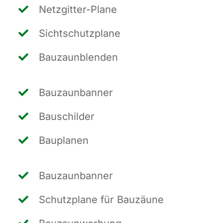
Netz­git­ter-Pla­ne
Sicht­schutz­pla­ne
Bau­zaun­blen­den
Bau­zaun­ban­ner
Bau­schil­der
Bau­pla­nen
Bau­zaun­ban­ner
Schutz­pla­ne für Bauzäune