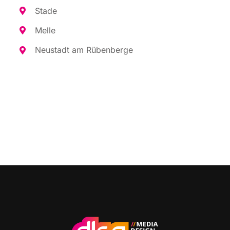
Sta­de
Mel­le
Neu­stadt am Rübenberge