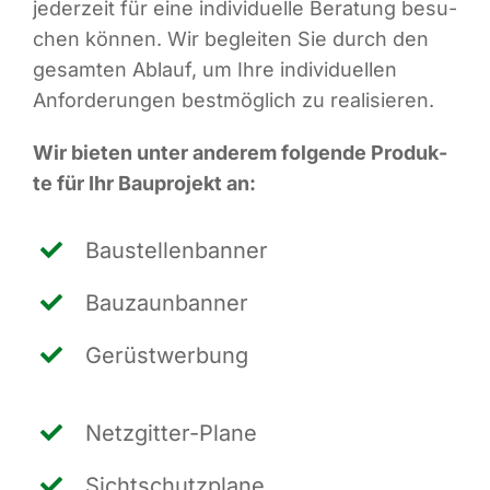
jeder­zeit für eine indi­vi­du­el­le Bera­tung besu­
chen kön­nen. Wir beglei­ten Sie durch den
gesam­ten Ablauf, um Ihre indi­vi­du­el­len
Anfor­de­run­gen best­mög­lich zu realisieren.
Wir bie­ten unter ande­rem fol­gen­de Pro­duk­
te für Ihr Bau­pro­jekt an:
Bau­stel­len­ban­ner
Bau­zaun­ban­ner
Gerüst­wer­bung
Netz­git­ter-Pla­ne
Sicht­schutz­pla­ne