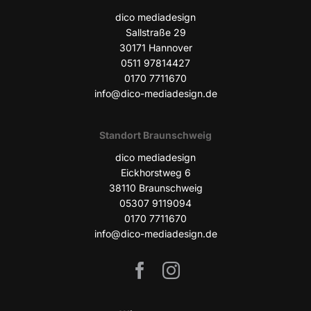
dico media­de­sign
Sall­stra­ße 29
30171 Han­no­ver
0511 97814427
0170 7711670
info@dico-mediadesign.de
Stand­ort Braunschweig
dico media­de­sign
Eick­horst­weg 6
38110 Braun­schweig
05307 9119094
0170 7711670
info@dico-mediadesign.de