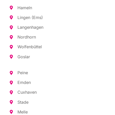
Hameln
Lin­gen (Ems)
Lan­gen­ha­gen
Nord­horn
Wol­fen­büt­tel
Gos­lar
Pei­ne
Emden
Cux­ha­ven
Sta­de
Mel­le