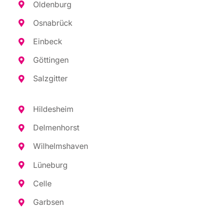
Olden­burg
Osna­brück
Ein­beck
Göt­tin­gen
Salz­git­ter
Hil­des­heim
Del­men­horst
Wil­helms­ha­ven
Lüne­burg
Cel­le
Garb­sen