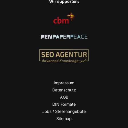
Wir sup­port­en:
Impres­sum
Daten­schutz
AGB
DIN For­ma­te
Jobs / Stellenangebote
Site­map