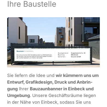
Ihre Baustelle
Infor­ma­ti­ves
Maga­zin
Sie lie­fern die Idee und
wir küm­mern uns um
Ent­wurf, Gra­fik­de­sign, Druck und Anbrin­
gung
Ihrer
Bau­zaun­ban­ner in Ein­beck und
Umge­bung
. Unse­re Geschäfts­räu­me lie­gen
in der Nähe von Ein­beck, sodass Sie uns