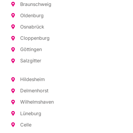
Braun­schweig
Olden­burg
Osna­brück
Clop­pen­burg
Göt­tin­gen
Salz­git­ter
Hil­des­heim
Del­men­horst
Wil­helms­ha­ven
Lüne­burg
Cel­le