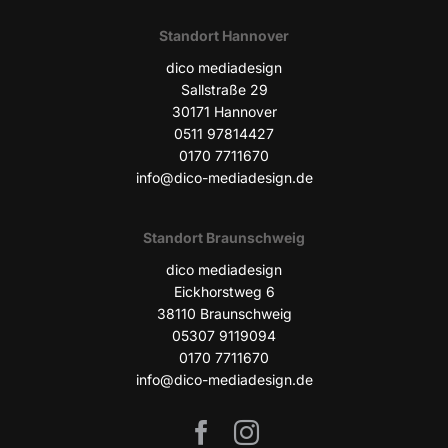
Stand­ort Hannover
dico media­de­sign
Sall­stra­ße 29
30171 Han­no­ver
0511 97814427
0170 7711670
info@dico-mediadesign.de
Stand­ort Braunschweig
dico media­de­sign
Eick­horst­weg 6
38110 Braun­schweig
05307 9119094
0170 7711670
info@dico-mediadesign.de