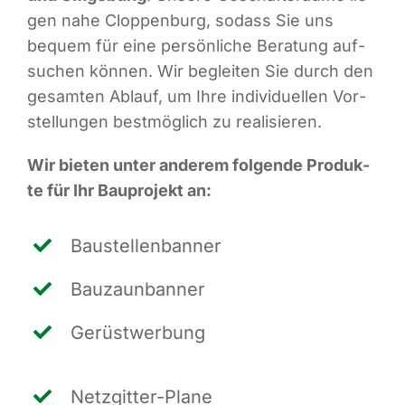
gen nahe Clop­pen­burg, sodass Sie uns
bequem für eine per­sön­li­che Bera­tung auf­
su­chen kön­nen. Wir beglei­ten Sie durch den
gesam­ten Ablauf, um Ihre indi­vi­du­el­len Vor­
stel­lun­gen best­mög­lich zu realisieren.
Wir bie­ten unter ande­rem fol­gen­de Pro­duk­
te für Ihr Bau­pro­jekt an:
Bau­stel­len­ban­ner
Bau­zaun­ban­ner
Gerüst­wer­bung
Netz­git­ter-Pla­ne