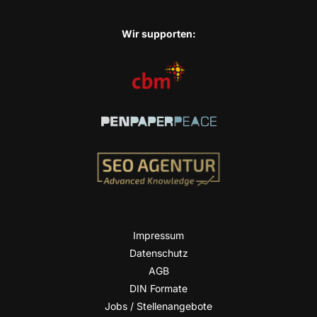
Wir sup­port­en:
Impres­sum
Daten­schutz
AGB
DIN For­ma­te
Jobs / Stellenangebote