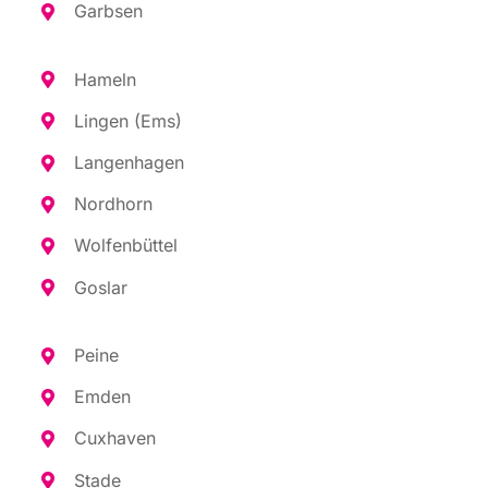
Garb­sen
Hameln
Lin­gen (Ems)
Lan­gen­ha­gen
Nord­horn
Wol­fen­büt­tel
Gos­lar
Pei­ne
Emden
Cux­ha­ven
Sta­de