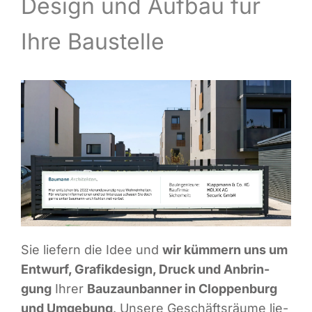
Design und Auf­bau für
Infor­ma­ti­ves
Ihre Baustelle
Maga­zin
Sie lie­fern die Idee und
wir küm­mern uns um
Ent­wurf, Gra­fik­de­sign, Druck und Anbrin­
gung
Ihrer
Bau­zaun­ban­ner in Clop­pen­burg
und Umge­bung
. Unse­re Geschäfts­räu­me lie­