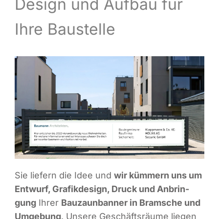
Design und Auf­bau für
Infor­ma­ti­ves
Ihre Baustelle
Maga­zin
Sie lie­fern die Idee und
wir küm­mern uns um
Ent­wurf, Gra­fik­de­sign, Druck und Anbrin­
gung
Ihrer
Bau­zaun­ban­ner in Bram­sche und
Umge­bung
. Unse­re Geschäfts­räu­me lie­gen