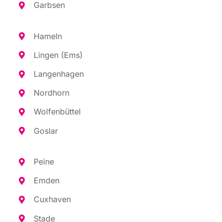
Garb­sen
Hameln
Lin­gen (Ems)
Lan­gen­ha­gen
Nord­horn
Wol­fen­büt­tel
Gos­lar
Pei­ne
Emden
Cux­ha­ven
Sta­de