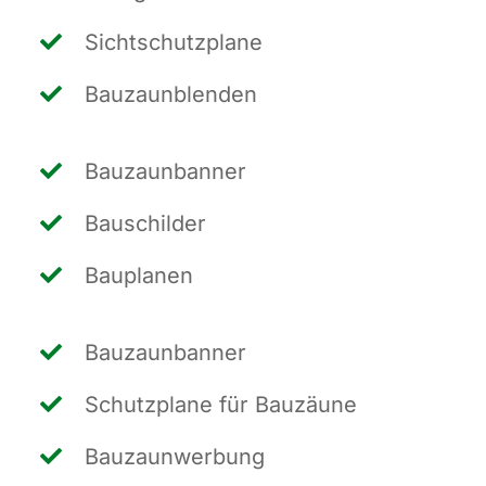
Sicht­schutz­pla­ne
Bau­zaun­blen­den
Bau­zaun­ban­ner
Bau­schil­der
Bau­pla­nen
Bau­zaun­ban­ner
Schutz­pla­ne für Bauzäune
Bau­zaun­wer­bung