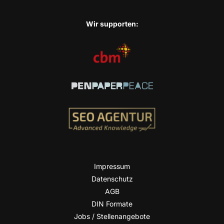
Wir sup­port­en:
Impres­sum
Daten­schutz
AGB
DIN For­ma­te
Jobs / Stellenangebote