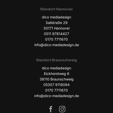
Stand­ort Hannover
dico media­de­sign
Sall­stra­ße 29
30171 Han­no­ver
0511 97814427
0170 7711670
info@dico-mediadesign.de
Stand­ort Braunschweig
dico media­de­sign
Eick­horst­weg 6
38110 Braun­schweig
05307 9119094
0170 7711670
info@dico-mediadesign.de