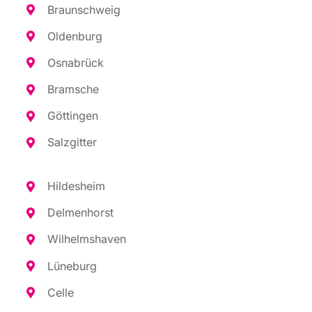
Braun­schweig
Olden­burg
Osna­brück
Bram­sche
Göt­tin­gen
Salz­git­ter
Hil­des­heim
Del­men­horst
Wil­helms­ha­ven
Lüne­burg
Cel­le