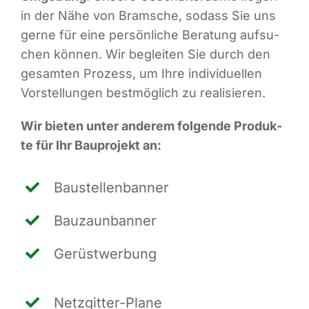
in der Nähe von Bram­sche, sodass Sie uns
ger­ne für eine per­sön­li­che Bera­tung auf­su­
chen kön­nen. Wir beglei­ten Sie durch den
gesam­ten Pro­zess, um Ihre indi­vi­du­el­len
Vor­stel­lun­gen best­mög­lich zu realisieren.
Wir bie­ten unter ande­rem fol­gen­de Pro­duk­
te für Ihr Bau­pro­jekt an:
Bau­stel­len­ban­ner
Bau­zaun­ban­ner
Gerüst­wer­bung
Netz­git­ter-Pla­ne