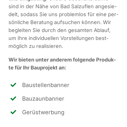
sind in der Nähe von Bad Sal­zu­flen ange­sie­
delt, sodass Sie uns pro­blem­los für eine per­
sön­li­che Bera­tung auf­su­chen kön­nen. Wir
beglei­ten Sie durch den gesam­ten Ablauf,
um Ihre indi­vi­du­el­len Vor­stel­lun­gen best­
mög­lich zu realisieren.
Wir bie­ten unter ande­rem fol­gen­de Pro­duk­
te für Ihr Bau­pro­jekt an:
Bau­stel­len­ban­ner
Bau­zaun­ban­ner
Gerüst­wer­bung