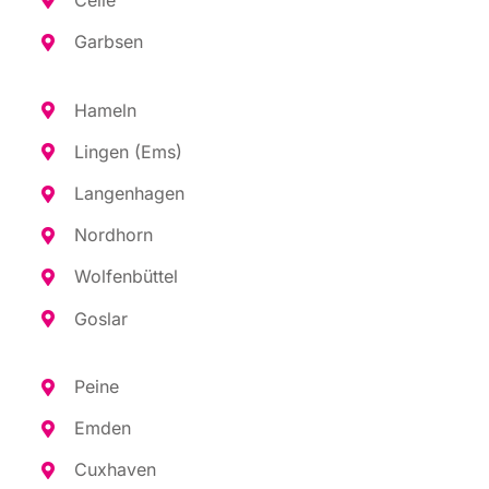
Garb­sen
Hameln
Lin­gen (Ems)
Lan­gen­ha­gen
Nord­horn
Wol­fen­büt­tel
Gos­lar
Pei­ne
Emden
Cux­ha­ven