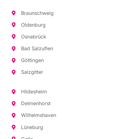
Braun­schweig
Olden­burg
Osna­brück
Bad Sal­zu­flen
Göt­tin­gen
Salz­git­ter
Hil­des­heim
Del­men­horst
Wil­helms­ha­ven
Lüne­burg
Cel­le